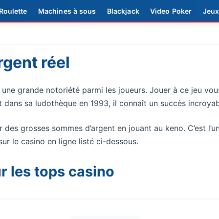
Roulette
Machines à sous
Blackjack
Video Poker
Jeux
rgent réel
a une grande notoriété parmi les joueurs. Jouer à ce jeu vo
lut dans sa ludothèque en 1993, il connaît un succès incroya
r des grosses sommes d’argent en jouant au keno. C’est l’u
r le casino en ligne listé ci-dessous.
r les tops casino