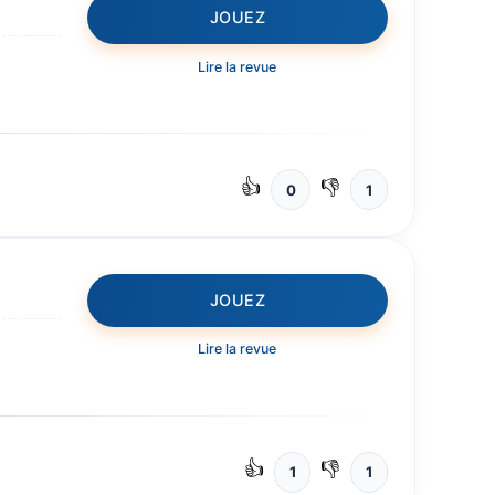
JOUEZ
Lire la revue
👍
👎
0
1
JOUEZ
Lire la revue
👍
👎
1
1