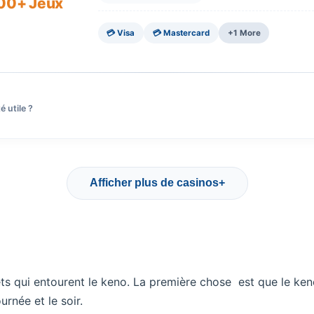
00+ Jeux
💳 Visa
💳 Mastercard
+1 More
é utile ?
Afficher plus de casinos
+
ets qui entourent le keno. La première chose est que le keno
urnée et le soir.