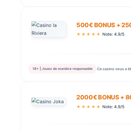
500€ BONUS + 25
★★★★★
Note: 4.9/5
18+ | Jouez de manière responsable
Ce casino vous a ét
2000€ BONUS + 8
★★★★★
Note: 4.9/5