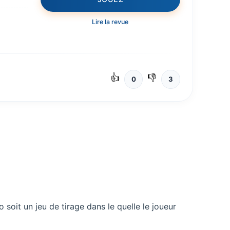
Lire la revue
👍
👎
0
3
 soit un jeu de tirage dans le quelle le joueur