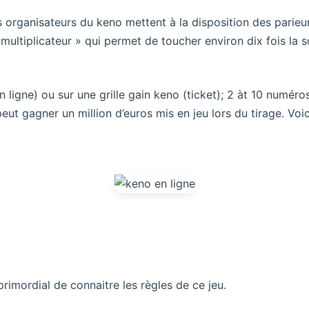
s organisateurs du keno mettent à la disposition des parieur
 « multiplicateur » qui permet de toucher environ dix fois la
en ligne) ou sur une grille gain keno (ticket); 2 àt 10 numér
eut gagner un million d’euros mis en jeu lors du tirage. Vo
rimordial de connaitre les règles de ce jeu.