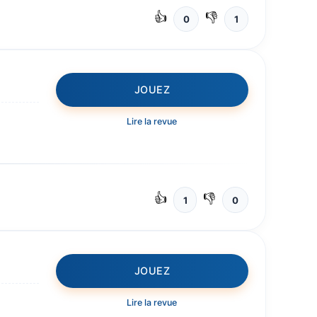
👍
👎
0
1
JOUEZ
Lire la revue
👍
👎
1
0
JOUEZ
Lire la revue