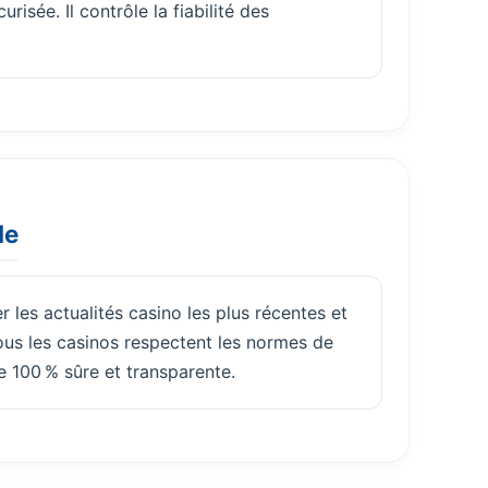
sée. Il contrôle la fiabilité des
le
 les actualités casino les plus récentes et
ous les casinos respectent les normes de
e 100 % sûre et transparente.