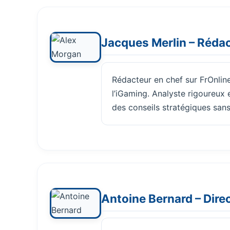
Jacques Merlin – Rédac
Rédacteur en chef sur FrOnlin
l’iGaming. Analyste rigoureux 
des conseils stratégiques san
Antoine Bernard – Direc