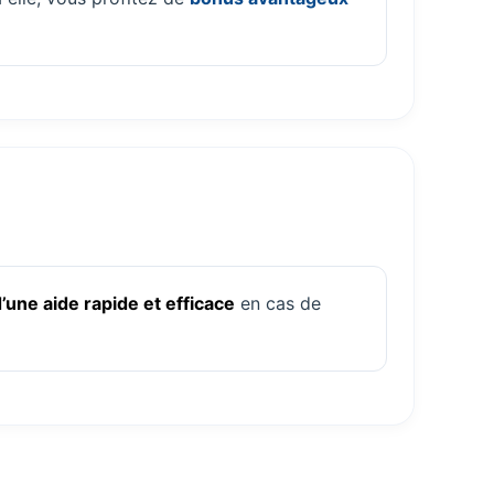
’une aide rapide et efficace
en cas de