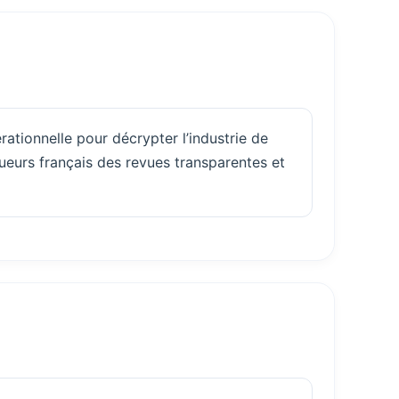
ationnelle pour décrypter l’industrie de
oueurs français des revues transparentes et