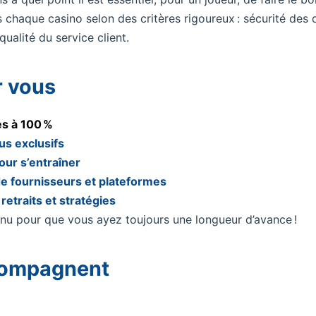
 chaque casino selon des critères rigoureux : sécurité des 
ualité du service client.
r vous
es à 100 %
us exclusifs
our s’entraîner
de fournisseurs et plateformes
retraits et stratégies
nu pour que vous ayez toujours une longueur d’avance !
ccompagnent