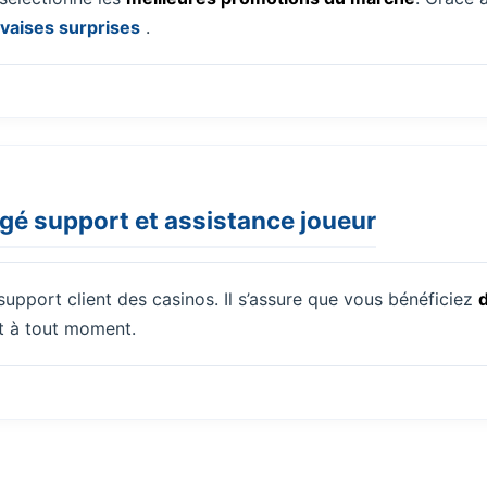
uvaises surprises
.
rgé support et assistance joueur
 support client des casinos. Il s’assure que vous bénéficiez
d
t à tout moment.