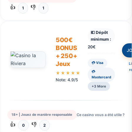
👍
👎
1
1
💶 Dépôt
500€
minimum :
BONUS
20€
J
+ 250+
Jeux
💳 Visa
Li
r
💳
★★★★★
Mastercard
Note: 4.9/5
+3 More
18+ | Jouez de manière responsable
Ce casino vous a été utile ?
👍
👎
0
2