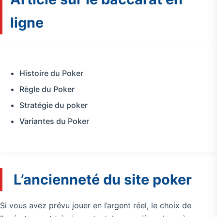
ligne
Histoire du Poker
Règle du Poker
Stratégie du poker
Variantes du Poker
L’ancienneté du site poker
Si vous avez prévu jouer en l’argent réel, le choix de