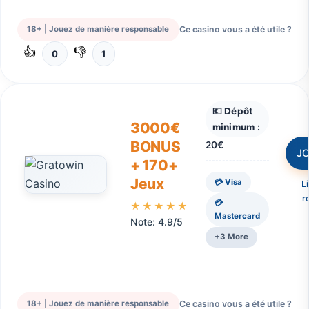
18+ | Jouez de manière responsable
Ce casino vous a été utile ?
👍
👎
0
1
💶 Dépôt
3000€
minimum :
BONUS
20€
J
+ 170+
Jeux
💳 Visa
Li
r
💳
★★★★★
Mastercard
Note: 4.9/5
+3 More
18+ | Jouez de manière responsable
Ce casino vous a été utile ?