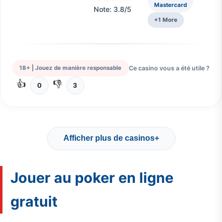
Mastercard
Note: 3.8/5
+1 More
18+ | Jouez de manière responsable
Ce casino vous a été utile ?
👍
👎
0
3
Afficher plus de casinos
+
Jouer au poker en ligne
gratuit