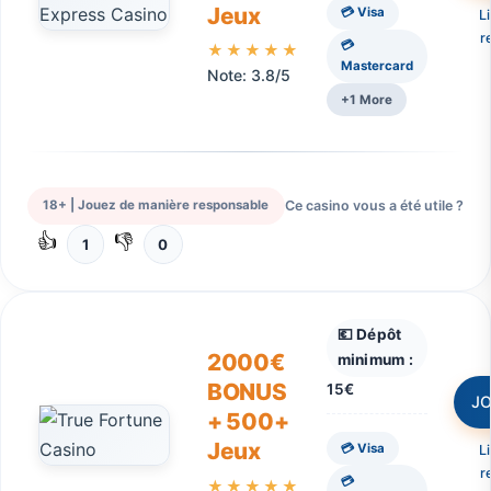
Jeux
💳 Visa
Li
r
💳
★★★★★
Mastercard
Note: 3.8/5
+1 More
18+ | Jouez de manière responsable
Ce casino vous a été utile ?
👍
👎
1
0
💶 Dépôt
2000€
minimum :
BONUS
15€
J
+ 500+
Jeux
💳 Visa
Li
r
💳
★★★★★