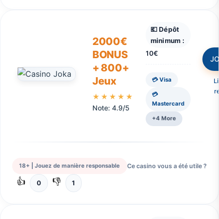
💶 Dépôt
2000€
minimum :
BONUS
10€
J
+ 800+
Jeux
💳 Visa
Li
r
💳
★★★★★
Mastercard
Note: 4.9/5
+4 More
18+ | Jouez de manière responsable
Ce casino vous a été utile ?
👍
👎
0
1