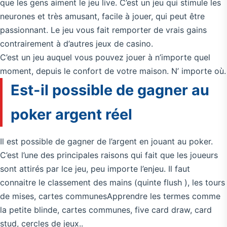
que les gens aiment le jeu live. C’est un jeu qui stimule les
neurones et très amusant, facile à jouer, qui peut être
passionnant. Le jeu vous fait remporter de vrais gains
contrairement à d’autres jeux de casino.
C’est un jeu auquel vous pouvez jouer à n’importe quel
moment, depuis le confort de votre maison. N’ importe où.
Est-il possible de gagner au
poker argent réel
Il est possible de gagner de l’argent en jouant au poker.
C’est l’une des principales raisons qui fait que les joueurs
sont attirés par lce jeu, peu importe l’enjeu. Il faut
connaitre le classement des mains (quinte flush ), les tours
de mises, cartes communesApprendre les termes comme
la petite blinde, cartes communes, five card draw, card
stud, cercles de jeux..