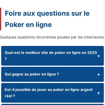
Foire aux questions sur le
Poker en ligne
Quelques questions récurrentes posées par les internautes.
Quel est le meilleur site de poker en ligne en 2025
+
?
+
Qui gagne au poker en ligne ?
Est-il possible de jouer au poker en ligne argent
+
réel ?