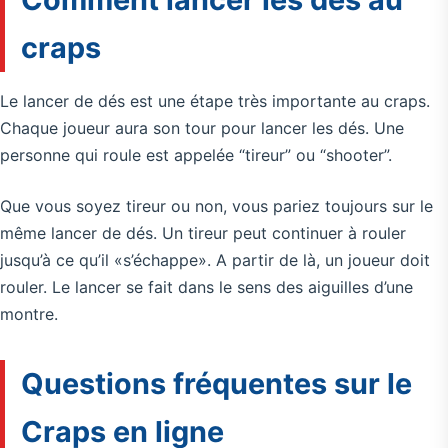
craps
Le lancer de dés est une étape très importante au craps.
Chaque joueur aura son tour pour lancer les dés. Une
personne qui roule est appelée “tireur” ou “shooter”.
Que vous soyez tireur ou non, vous pariez toujours sur le
même lancer de dés. Un tireur peut continuer à rouler
jusqu’à ce qu’il «s’échappe». A partir de là, un joueur doit
rouler. Le lancer se fait dans le sens des aiguilles d’une
montre.
Questions fréquentes sur le
Craps en ligne