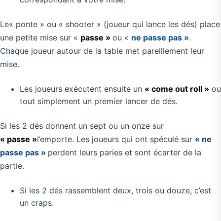
Le« ponte » ou « shooter » (joueur qui lance les dés) place
une petite mise sur «
passe »
ou «
ne passe pas »
.
Chaque joueur autour de la table met pareillement leur
mise.
Les joueurs exécutent ensuite un
« come out roll »
ou
tout simplement un premier lancer de dés.
Si les 2 dés donnent un sept ou un onze sur
« passe »
l’emporte. Les joueurs qui ont spéculé sur
« ne
passe pas »
perdent leurs paries et sont écarter de la
partie.
Si les 2 dés rassemblent deux, trois ou douze, c’est
un craps.