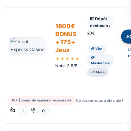
💶 Dépôt
1800€
minimum :
BONUS
20€
J
+ 175+
Jeux
💳 Visa
Li
r
💳
★★★★★
Mastercard
Note: 3.8/5
+1 More
18+ | Jouez de manière responsable
Ce casino vous a été utile ?
👍
👎
1
0