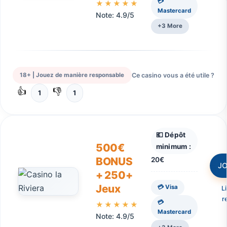
💳
★★★★★
Mastercard
Note: 4.9/5
+3 More
18+ | Jouez de manière responsable
Ce casino vous a été utile ?
👍
👎
1
1
💶 Dépôt
500€
minimum :
BONUS
20€
J
+ 250+
Jeux
💳 Visa
Li
r
💳
★★★★★
Mastercard
Note: 4.9/5