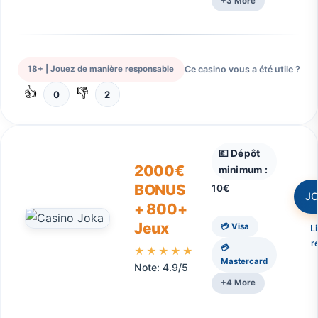
+3 More
18+ | Jouez de manière responsable
Ce casino vous a été utile ?
👍
👎
0
2
💶 Dépôt
2000€
minimum :
BONUS
10€
J
+ 800+
Jeux
💳 Visa
Li
r
💳
★★★★★
Mastercard
Note: 4.9/5
+4 More