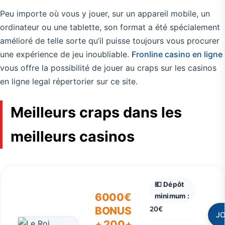
Peu importe où vous y jouer, sur un appareil mobile, un
ordinateur ou une tablette, son format a été spécialement
amélioré de telle sorte qu’il puisse toujours vous procurer
une expérience de jeu inoubliable.
Fronline casino en ligne
vous offre la possibilité de jouer au craps sur les casinos
en ligne legal répertorier sur ce site.
Meilleurs craps dans les
meilleurs casinos
💶 Dépôt
6000€
minimum :
BONUS
20€
J
+ 200+