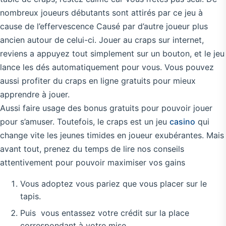
nombreux joueurs débutants sont attirés par ce jeu à
cause de l’effervescence Causé par d’autre joueur plus
ancien autour de celui-ci. Jouer au craps sur internet,
reviens a appuyez tout simplement sur un bouton, et le jeu
lance les dés automatiquement pour vous. Vous pouvez
aussi profiter du craps en ligne gratuits pour mieux
apprendre à jouer.
Aussi faire usage des bonus gratuits pour pouvoir jouer
pour s’amuser. Toutefois, le craps est un jeu
casino
qui
change vite les jeunes timides en joueur exubérantes. Mais
avant tout, prenez du temps de lire nos conseils
attentivement pour pouvoir maximiser vos gains
Vous adoptez vous pariez que vous placer sur le
tapis.
Puis vous entassez votre crédit sur la place
correspondant à votre mise.