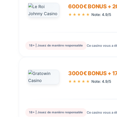
6000€ BONUS + 2
★★★★★
Note: 4.9/5
18+ | Jouez de manière responsable
Ce casino vous a ét
3000€ BONUS + 1
★★★★★
Note: 4.9/5
18+ | Jouez de manière responsable
Ce casino vous a ét