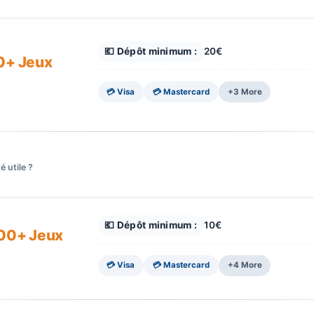
💶 Dépôt minimum :
20€
0+ Jeux
💳 Visa
💳 Mastercard
+3 More
é utile ?
💶 Dépôt minimum :
10€
00+ Jeux
💳 Visa
💳 Mastercard
+4 More