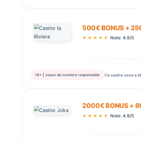
500€ BONUS + 25
★★★★★
Note: 4.9/5
18+ | Jouez de manière responsable
Ce casino vous a ét
2000€ BONUS + 8
★★★★★
Note: 4.9/5