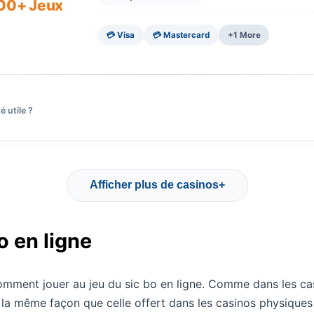
00+ Jeux
💳 Visa
💳 Mastercard
+1 More
é utile ?
Afficher plus de casinos
+
 en ligne
ment jouer au jeu du sic bo en ligne. Comme dans les casin
la même façon que celle offert dans les casinos physiques 