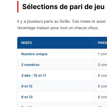
Sélections de pari de jeu
Il y a plusieurs paris au SicBo. Ces mises et auss
l’avantage maison pour tout un chacun d’eux.
MISES
PAIE
Numéro unique
1 con
2 numéros
5 con
3 dés : 10 et 11
6 con
9 et 12
6 con
8 et 13
8 con