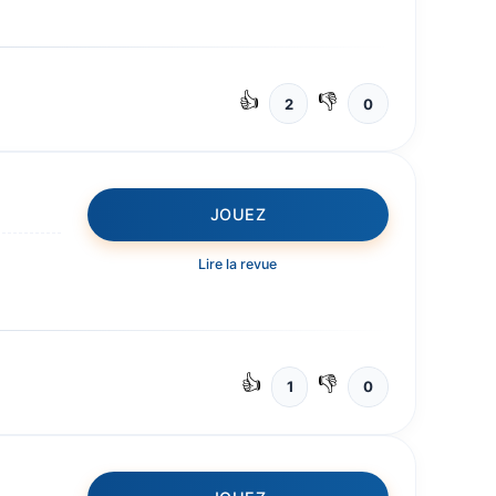
👍
👎
2
0
JOUEZ
Lire la revue
👍
👎
1
0