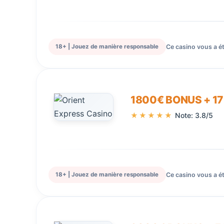
18+ | Jouez de manière responsable
Ce casino vous a ét
1800€ BONUS + 17
★★★★★
Note: 3.8/5
18+ | Jouez de manière responsable
Ce casino vous a ét