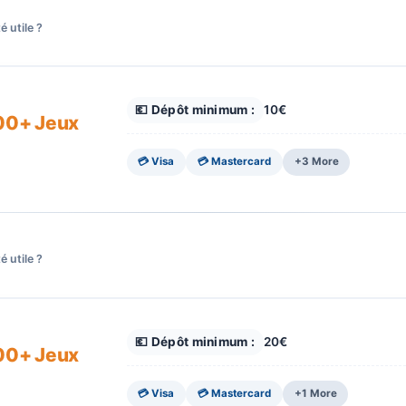
é utile ?
💶 Dépôt minimum :
10€
00+ Jeux
💳 Visa
💳 Mastercard
+3 More
é utile ?
💶 Dépôt minimum :
20€
00+ Jeux
💳 Visa
💳 Mastercard
+1 More