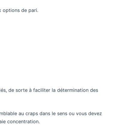
 options de pari.
s, de sorte à faciliter la détermination des
semblable au craps dans le sens ou vous devez
raie concentration.