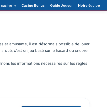
 casino
Casino Bonus
Guide Joueur
Notre équipe
+
les et amusante, il est désormais possible de jouer
marqué, c’est un jeu basé sur le hasard ou encore
nons les informations nécessaires sur les règles