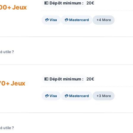
💶 Dépôt minimum :
20€
00+ Jeux
💳 Visa
💳 Mastercard
+4 More
é utile ?
💶 Dépôt minimum :
20€
70+ Jeux
💳 Visa
💳 Mastercard
+3 More
é utile ?