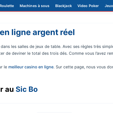
Roulette
Machines à sous
Blackjack
Video Poker
Jeux
en ligne argent réel
 dans les salles de jeux de table. Avec ses règles très simp
nter de deviner le total des trois dés. Comme vous l’avez re
ur le
meilleur casino en ligne
. Sur cette page, nous vous don
er au
Sic Bo