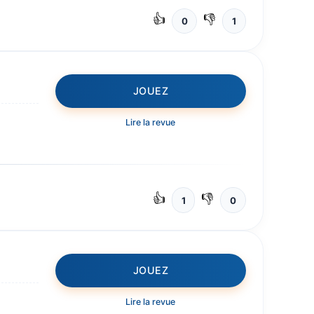
👍
👎
0
1
JOUEZ
Lire la revue
👍
👎
1
0
JOUEZ
Lire la revue