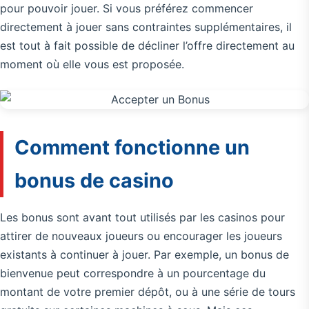
pour pouvoir jouer. Si vous préférez commencer
directement à jouer sans contraintes supplémentaires, il
est tout à fait possible de décliner l’offre directement au
moment où elle vous est proposée.
Comment fonctionne un
bonus de casino
Les bonus sont avant tout utilisés par les casinos pour
attirer de nouveaux joueurs ou encourager les joueurs
existants à continuer à jouer. Par exemple, un bonus de
bienvenue peut correspondre à un pourcentage du
montant de votre premier dépôt, ou à une série de tours