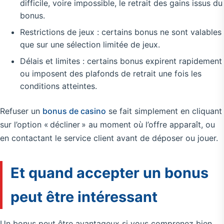
difficile, voire impossible, le retrait des gains issus du
bonus.
Restrictions de jeux : certains bonus ne sont valables
que sur une sélection limitée de jeux.
Délais et limites : certains bonus expirent rapidement
ou imposent des plafonds de retrait une fois les
conditions atteintes.
Refuser un
bonus de casino
se fait simplement en cliquant
sur l’option « décliner » au moment où l’offre apparaît, ou
en contactant le service client avant de déposer ou jouer.
Et quand accepter un bonus
peut être intéressant
Un bonus peut être avantageux si vous comprenez bien