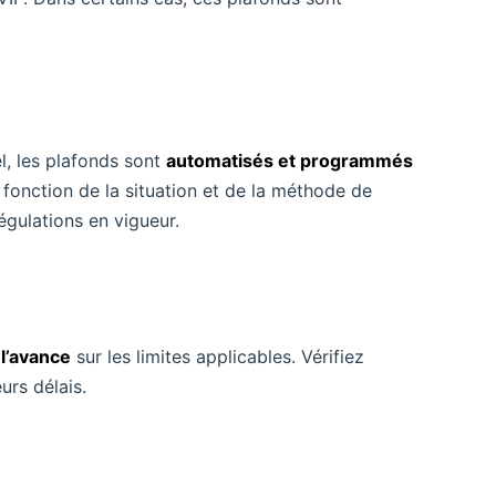
el, les plafonds sont
automatisés et programmés
fonction de la situation et de la méthode de
régulations en vigueur.
l’avance
sur les limites applicables. Vérifiez
urs délais.