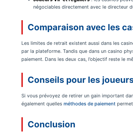
négociables directement avec le directeur d
Comparaison avec les cas
Les limites de retrait existent aussi dans les casi
par la plateforme. Tandis que dans un casino phy
paiement. Dans les deux cas, l’objectif reste le mê
Conseils pour les joueur
Si vous prévoyez de retirer un gain important dans
également quelles
méthodes de paiement
permett
Conclusion