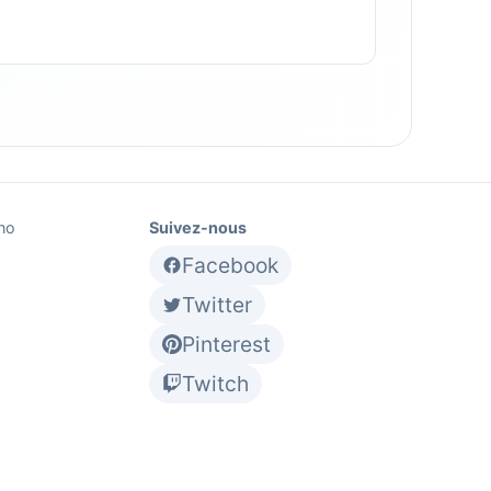
Suivez-nous
Facebook
Twitter
Pinterest
Twitch