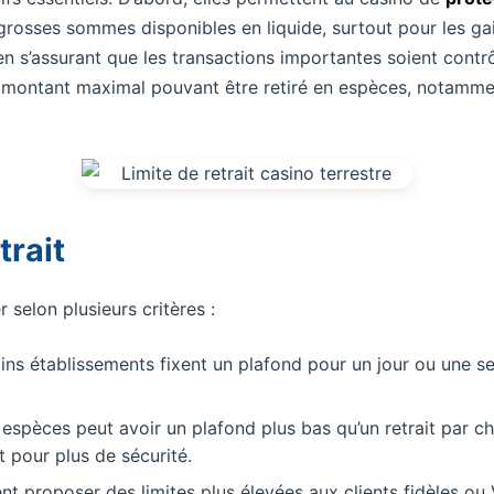
grosses sommes disponibles en liquide, surtout pour les gain
 en s’assurant que les transactions importantes soient contrôl
 montant maximal pouvant être retiré en espèces, notamment
trait
 selon plusieurs critères :
ains établissements fixent un plafond pour un jour ou une se
n espèces peut avoir un plafond plus bas qu’un retrait par 
 pour plus de sécurité.
nt proposer des limites plus élevées aux clients fidèles ou