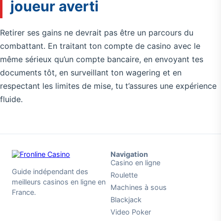
joueur averti
Retirer ses gains ne devrait pas être un parcours du
combattant. En traitant ton compte de casino avec le
même sérieux qu’un compte bancaire, en envoyant tes
documents tôt, en surveillant ton wagering et en
respectant les limites de mise, tu t’assures une expérience
fluide.
Navigation
Casino en ligne
Guide indépendant des
Roulette
meilleurs casinos en ligne en
Machines à sous
France.
Blackjack
Video Poker