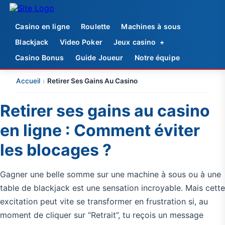
Casino en ligne
Roulette
Machines à sous
Blackjack
Video Poker
Jeux casino
+
Casino Bonus
Guide Joueur
Notre équipe
›
Accueil
Retirer Ses Gains Au Casino
Retirer ses gains au casino
en ligne : Comment éviter
les blocages ?
Gagner une belle somme sur une machine à sous ou à une
table de blackjack est une sensation incroyable. Mais cette
excitation peut vite se transformer en frustration si, au
moment de cliquer sur “Retrait”, tu reçois un message