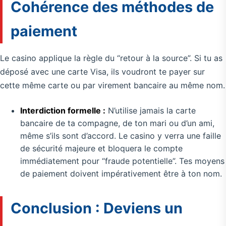
Cohérence des méthodes de
paiement
Le casino applique la règle du “retour à la source”. Si tu as
déposé avec une carte Visa, ils voudront te payer sur
cette même carte ou par virement bancaire au même nom.
Interdiction formelle :
N’utilise jamais la carte
bancaire de ta compagne, de ton mari ou d’un ami,
même s’ils sont d’accord. Le casino y verra une faille
de sécurité majeure et bloquera le compte
immédiatement pour “fraude potentielle”. Tes moyens
de paiement doivent impérativement être à ton nom.
Conclusion : Deviens un