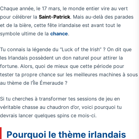
Chaque année, le 17 mars, le monde entier vire au vert
pour célébrer la
Saint-Patrick
. Mais au-delà des parades
et de la bière, cette fête irlandaise est avant tout le
symbole ultime de la
chance
.
Tu connais la légende du “Luck of the Irish” ? On dit que
les Irlandais possèdent un don naturel pour attirer la
fortune. Alors, quoi de mieux que cette période pour
tester ta propre chance sur les meilleures machines à sous
au thème de l’Île Émeraude ?
Si tu cherches à transformer tes sessions de jeu en
véritable chasse au chaudron d’or, voici pourquoi tu
devrais lancer quelques spins ce mois-ci.
Pourquoi le thème irlandais