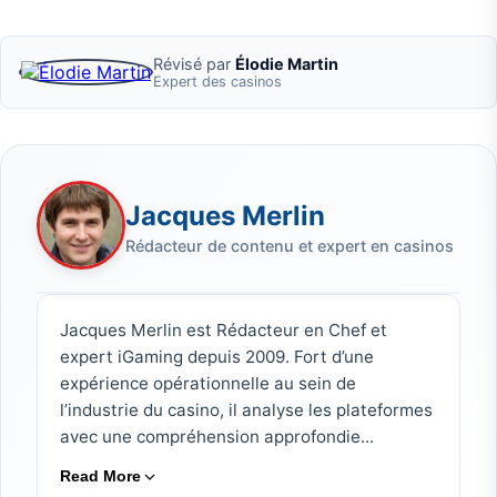
Révisé par
Élodie Martin
Expert des casinos
Jacques Merlin
Rédacteur de contenu et expert en casinos
Jacques Merlin est Rédacteur en Chef et
expert iGaming depuis 2009. Fort d’une
expérience opérationnelle au sein de
l’industrie du casino, il analyse les plateformes
avec une compréhension approfondie...
Read More