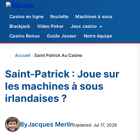
Casino en ligne
Roulette
Machines à sous
Blackjack
Video Poker
Jeux casino
+
Casino Bonus
Guide Joueur
Notre équipe
›
Accueil
Saint Patrick Au Casino
Saint-Patrick : Joue sur
les machines à sous
irlandaises ?
By
Jacques Merlin
Updated: Jul 17, 2026