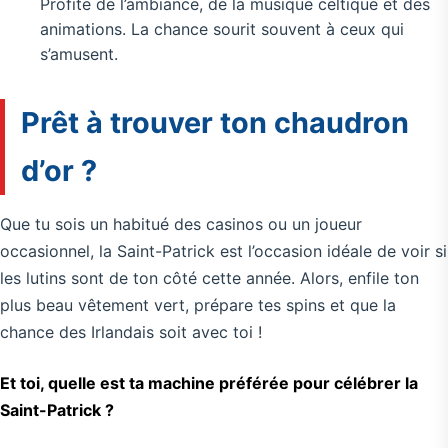
Profite de l’ambiance, de la musique celtique et des
animations. La chance sourit souvent à ceux qui
s’amusent.
Prêt à trouver ton chaudron
d’or ?
Que tu sois un habitué des casinos ou un joueur
occasionnel, la Saint-Patrick est l’occasion idéale de voir si
les lutins sont de ton côté cette année. Alors, enfile ton
plus beau vêtement vert, prépare tes spins et que la
chance des Irlandais soit avec toi !
Et toi, quelle est ta machine préférée pour célébrer la
Saint-Patrick ?