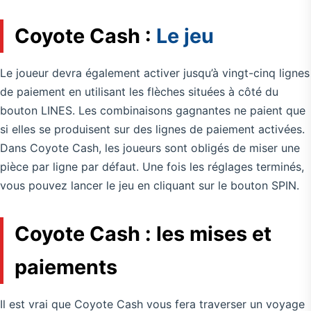
Coyote Cash :
Le jeu
Le joueur devra également activer jusqu’à vingt-cinq lignes
de paiement en utilisant les flèches situées à côté du
bouton LINES. Les combinaisons gagnantes ne paient que
si elles se produisent sur des lignes de paiement activées.
Dans Coyote Cash, les joueurs sont obligés de miser une
pièce par ligne par défaut. Une fois les réglages terminés,
vous pouvez lancer le jeu en cliquant sur le bouton SPIN.
Coyote Cash : les mises et
paiements
Il est vrai que Coyote Cash vous fera traverser un voyage