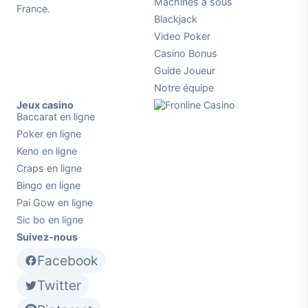
Machines à sous
France.
Blackjack
Video Poker
Casino Bonus
Guide Joueur
Notre équipe
Jeux casino
Baccarat en ligne
Poker en ligne
Keno en ligne
Craps en ligne
Bingo en ligne
Pai Gow en ligne
Sic bo en ligne
Suivez-nous
Facebook
Twitter