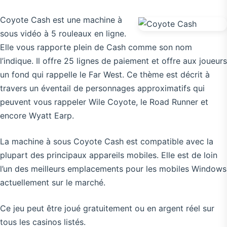
Coyote Cash est une machine à
sous vidéo à 5 rouleaux en ligne.
Elle vous rapporte plein de Cash comme son nom
l’indique. Il offre 25 lignes de paiement et offre aux joueurs
un fond qui rappelle le Far West. Ce thème est décrit à
travers un éventail de personnages approximatifs qui
peuvent vous rappeler Wile Coyote, le Road Runner et
encore Wyatt Earp.
La machine à sous Coyote Cash est compatible avec la
plupart des principaux appareils mobiles. Elle est de loin
l’un des meilleurs emplacements pour les mobiles Windows
actuellement sur le marché.
Ce jeu peut être joué gratuitement ou en argent réel sur
tous les casinos listés.