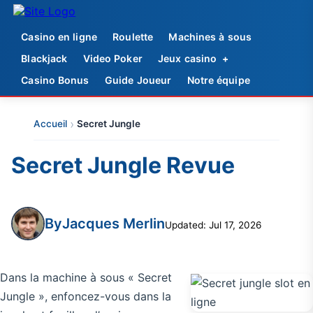
Casino en ligne
Roulette
Machines à sous
Blackjack
Video Poker
Jeux casino
+
Casino Bonus
Guide Joueur
Notre équipe
›
Accueil
Secret Jungle
Secret Jungle Revue
By
Jacques Merlin
Updated: Jul 17, 2026
Dans la machine à sous « Secret
Jungle », enfoncez-vous dans la