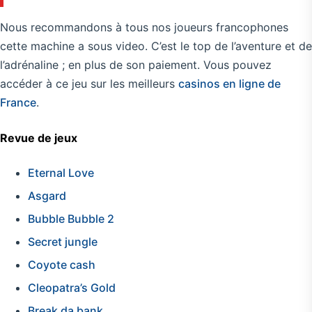
Nous recommandons à tous nos joueurs francophones
cette machine a sous video. C’est le top de l’aventure et de
l’adrénaline ; en plus de son paiement. Vous pouvez
accéder à ce jeu sur les meilleurs
casinos en ligne de
France
.
Revue de jeux
Eternal Love
Asgard
Bubble Bubble 2
Secret jungle
Coyote cash
Cleopatra’s Gold
Break da bank