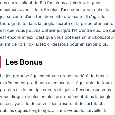
des cartes allant de 9 à l’as. Vous atteindrez le gain
maximum avec l’Idole. En plus d’une conception riche, le
jeu se vante d’une fonctionnalité étonnante. Il s’agit de
tours gratuits dans la jungle secrète et la partie étonnante
est que vous pouvez obtenir jusqu’à 114 d’entre eux. Ce qui
est encore mieux, c’est que vous obtenez un multiplicateur
allant de 1x à 10x. Lisez ci-dessous pour en savoir plus.
Les Bonus
Le jeu propose également une grande variété de bonus
extrêmement gratifiants avec une part équitable de tours
gratuits et de multiplicateurs de gains. Pendant que vous
vous dirigez de plus en plus profondément dans la jungle,
en essayant de découvrir des trésors et des artefacts
oubliés depuis longtemps, assurez-vous de surveiller la