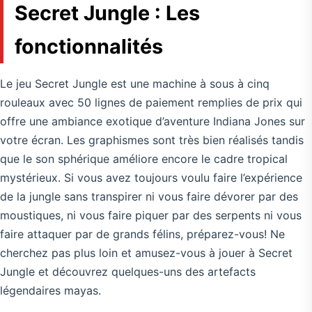
Secret Jungle : Les
fonctionnalités
Le jeu Secret Jungle est une machine à sous à cinq
rouleaux avec 50 lignes de paiement remplies de prix qui
offre une ambiance exotique d’aventure Indiana Jones sur
votre écran. Les graphismes sont très bien réalisés tandis
que le son sphérique améliore encore le cadre tropical
mystérieux. Si vous avez toujours voulu faire l’expérience
de la jungle sans transpirer ni vous faire dévorer par des
moustiques, ni vous faire piquer par des serpents ni vous
faire attaquer par de grands félins, préparez-vous! Ne
cherchez pas plus loin et amusez-vous à jouer à Secret
Jungle et découvrez quelques-uns des artefacts
légendaires mayas.