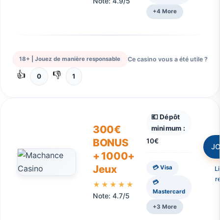
Note: 4.9/5
+4 More
18+ | Jouez de manière responsable
Ce casino vous a été utile ?
👍
👎
0
1
💶 Dépôt
300€
minimum :
BONUS
10€
J
+ 1000+
Jeux
💳 Visa
Li
r
💳
★★★★★
Mastercard
Note: 4.7/5
+3 More