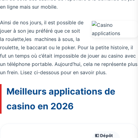
en ligne mais sur mobile.
Ainsi de nos jours, il est possible de
jouer à son jeu préféré que ce soit
la roulette,les machines à sous, la
roulette, le baccarat ou le poker. Pour la petite histoire, il
fut un temps où c’était impossible de jouer au casino avec
un téléphone portable. Aujourd’hui, cela ne représente plus
un frein. Lisez ci-dessous pour en savoir plus.
Meilleurs applications de
casino en 2026
💶 Dépôt