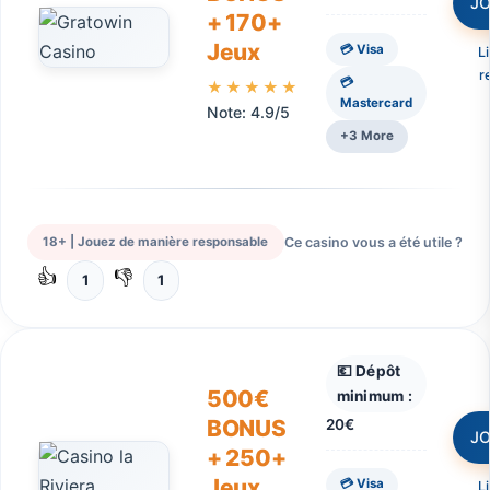
J
+ 170+
Jeux
💳 Visa
Li
r
💳
★★★★★
Mastercard
Note: 4.9/5
+3 More
18+ | Jouez de manière responsable
Ce casino vous a été utile ?
👍
👎
1
1
💶 Dépôt
500€
minimum :
BONUS
20€
J
+ 250+
Jeux
💳 Visa
Li