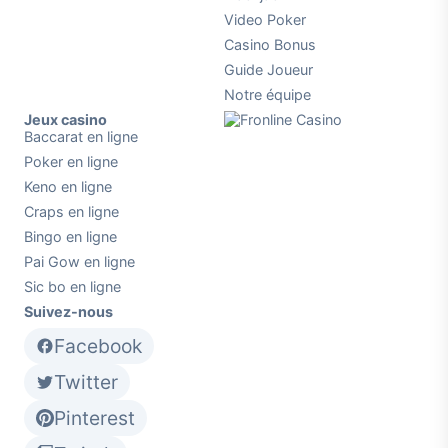
Video Poker
Casino Bonus
Guide Joueur
Notre équipe
Jeux casino
Baccarat en ligne
Poker en ligne
Keno en ligne
Craps en ligne
Bingo en ligne
Pai Gow en ligne
Sic bo en ligne
Suivez-nous
Facebook
Twitter
Pinterest