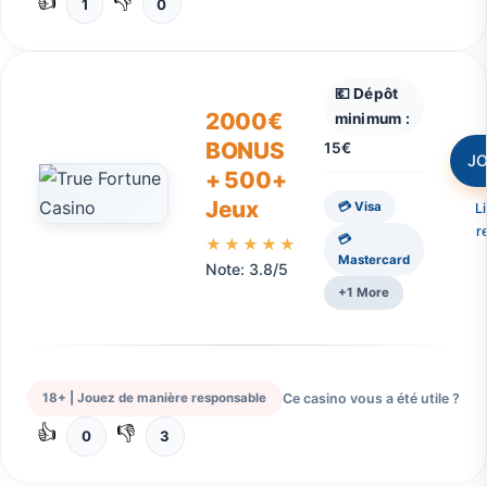
👍
👎
1
0
💶 Dépôt
2000€
minimum :
BONUS
15€
J
+ 500+
Jeux
💳 Visa
Li
r
💳
★★★★★
Mastercard
Note: 3.8/5
+1 More
18+ | Jouez de manière responsable
Ce casino vous a été utile ?
👍
👎
0
3