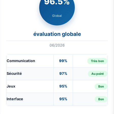
96.5%
Global
évaluation globale
06/2026
Communication
99%
Très bon
Sécurité
97%
Au point
Jeux
95%
Bon
Interface
95%
Bon