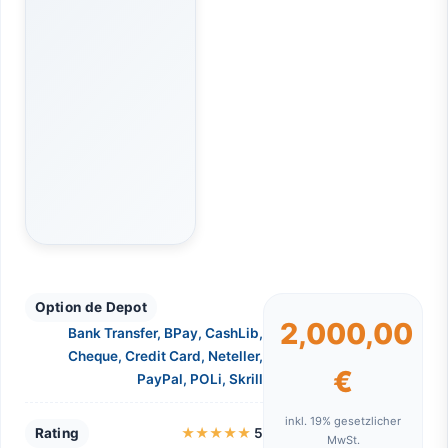
Option de Depot
2,000,00
Bank Transfer, BPay, CashLib,
Cheque, Credit Card, Neteller,
€
PayPal, POLi, Skrill
inkl. 19% gesetzlicher
Rating
★★★★★
5
MwSt.