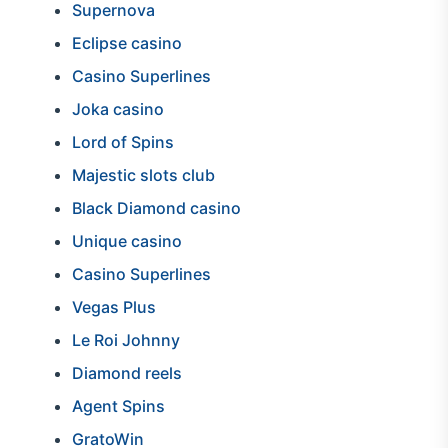
Supernova
Eclipse casino
Casino Superlines
Joka casino
Lord of Spins
Majestic slots club
Black Diamond casino
Unique casino
Casino Superlines
Vegas Plus
Le Roi Johnny
Diamond reels
Agent Spins
GratoWin