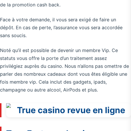
de la promotion cash back.
Face à votre demande, il vous sera exigé de faire un
dépôt. En cas de perte, l’assurance vous sera accordée
sans soucis.
Noté qu’il est possible de devenir un membre Vip. Ce
statuts vous offre la porte d’un traitement assez
privilégiez auprès du casino. Nous n’allons pas omettre de
parler des nombreux cadeaux dont vous êtes éligible une
fois membre vip. Cela inclut des gadgets, ipads,
champagne ou autre alcool, AirPods et plus.