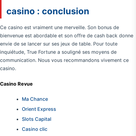
casino : conclusion
Ce casino est vraiment une merveille. Son bonus de
bienvenue est abordable et son offre de cash back donne
envie de se lancer sur ses jeux de table. Pour toute
inquiétude, True Fortune a souligné ses moyens de
communication. Nous vous recommandons vivement ce
casino.
Casino Revue
Ma Chance
Orient Express
Slots Capital
Casino clic