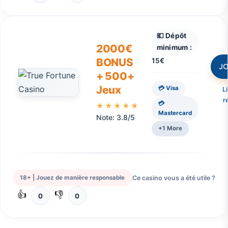
💶 Dépôt
2000€
minimum :
BONUS
15€
J
+ 500+
Jeux
💳 Visa
Li
r
💳
★★★★★
Mastercard
Note: 3.8/5
+1 More
18+ | Jouez de manière responsable
Ce casino vous a été utile ?
👍
👎
0
0