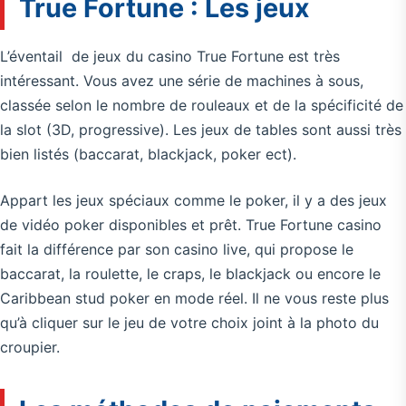
True Fortune : Les jeux
L’éventail de jeux du casino True Fortune est très
intéressant. Vous avez une série de machines à sous,
classée selon le nombre de rouleaux et de la spécificité de
la slot (3D, progressive). Les jeux de tables sont aussi très
bien listés (baccarat, blackjack, poker ect).
Appart les jeux spéciaux comme le poker, il y a des jeux
de vidéo poker disponibles et prêt. True Fortune casino
fait la différence par son casino live, qui propose le
baccarat, la roulette, le craps, le blackjack ou encore le
Caribbean stud poker en mode réel. Il ne vous reste plus
qu’à cliquer sur le jeu de votre choix joint à la photo du
croupier.