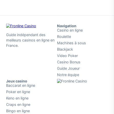
Navigation
Casino en ligne
Guide indépendant des
Roulette
meilleurs casinos en ligne en
Machines à sous
France.
Blackjack
Video Poker
Casino Bonus
Guide Joueur
Notre équipe
Jeux casino
Baccarat en ligne
Poker en ligne
Keno en ligne
Craps en ligne
Bingo en ligne