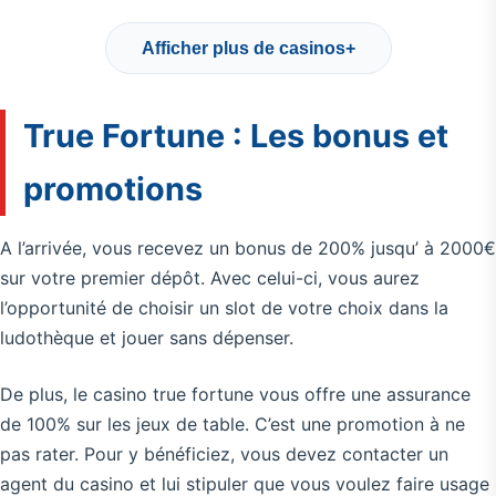
Afficher plus de casinos
+
True Fortune : Les bonus et
promotions
A l’arrivée, vous recevez un bonus de 200% jusqu’ à 2000€
sur votre premier dépôt. Avec celui-ci, vous aurez
l’opportunité de choisir un slot de votre choix dans la
ludothèque et jouer sans dépenser.
De plus, le casino true fortune vous offre une assurance
de 100% sur les jeux de table. C’est une promotion à ne
pas rater. Pour y bénéficiez, vous devez contacter un
agent du casino et lui stipuler que vous voulez faire usage