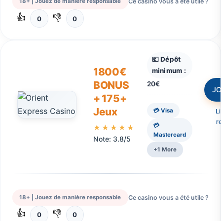
18+ | Jouez de manière responsable
Ce casino vous a été utile ?
👍
👎
0
0
💶 Dépôt
1800€
minimum :
BONUS
20€
J
+ 175+
Jeux
💳 Visa
Li
r
💳
★★★★★
Mastercard
Note: 3.8/5
+1 More
18+ | Jouez de manière responsable
Ce casino vous a été utile ?
👍
👎
0
0