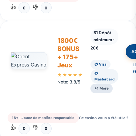
👍
👎
0
0
💶 Dépôt
1800€
minimum :
BONUS
20€
J
+ 175+
Jeux
💳 Visa
Li
r
💳
★★★★★
Mastercard
Note: 3.8/5
+1 More
18+ | Jouez de manière responsable
Ce casino vous a été utile ?
👍
👎
0
0