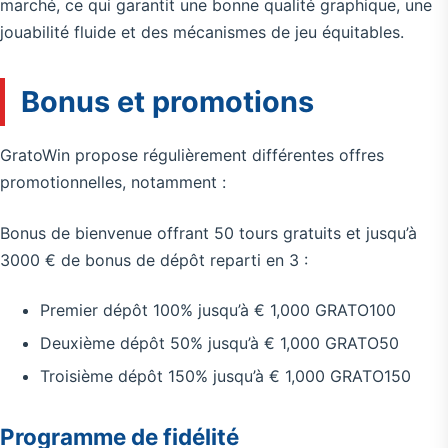
marché, ce qui garantit une bonne qualité graphique, une
jouabilité fluide et des mécanismes de jeu équitables.
Bonus et promotions
GratoWin propose régulièrement différentes offres
promotionnelles, notamment :
Bonus de bienvenue offrant 50 tours gratuits et jusqu’à
3000 € de bonus de dépôt reparti en 3 :
Premier dépôt 100% jusqu’à € 1,000 GRATO100
Deuxième dépôt 50% jusqu’à € 1,000 GRATO50
Troisième dépôt 150% jusqu’à € 1,000 GRATO150
Programme de fidélité