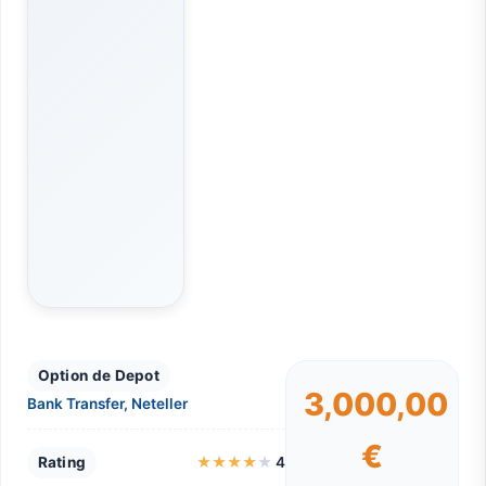
Option de Depot
3,000,00
Bank Transfer, Neteller
€
Rating
★★★★
★
4