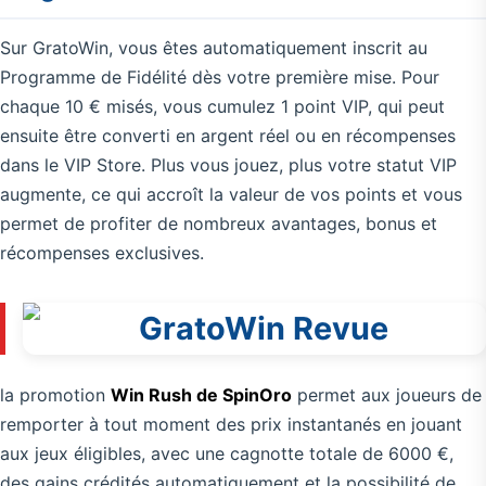
Sur GratoWin, vous êtes automatiquement inscrit au
Programme de Fidélité dès votre première mise. Pour
chaque 10 € misés, vous cumulez 1 point VIP, qui peut
ensuite être converti en argent réel ou en récompenses
dans le VIP Store. Plus vous jouez, plus votre statut VIP
augmente, ce qui accroît la valeur de vos points et vous
permet de profiter de nombreux avantages, bonus et
récompenses exclusives.
la promotion
Win Rush de SpinOro
permet aux joueurs de
remporter à tout moment des prix instantanés en jouant
aux jeux éligibles, avec une cagnotte totale de 6000 €,
des gains crédités automatiquement et la possibilité de