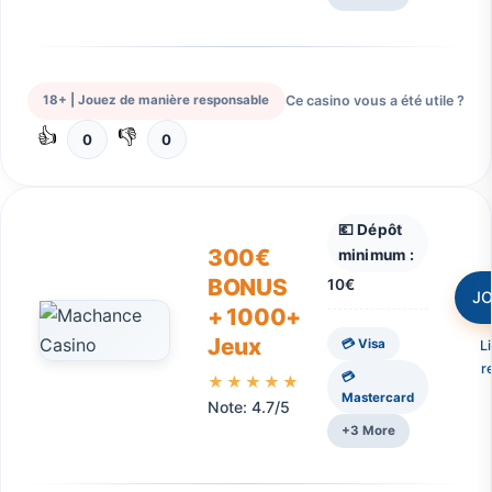
18+ | Jouez de manière responsable
Ce casino vous a été utile ?
👍
👎
0
0
💶 Dépôt
300€
minimum :
BONUS
10€
J
+ 1000+
Jeux
💳 Visa
Li
r
💳
★★★★★
Mastercard
Note: 4.7/5
+3 More