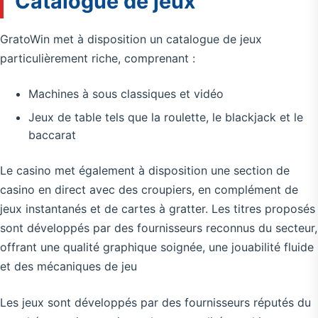
Catalogue de jeux
GratoWin met à disposition un catalogue de jeux
particulièrement riche, comprenant :
Machines à sous classiques et vidéo
Jeux de table tels que la roulette, le blackjack et le
baccarat
Le casino met également à disposition une section de
casino en direct avec des croupiers, en complément de
jeux instantanés et de cartes à gratter. Les titres proposés
sont développés par des fournisseurs reconnus du secteur,
offrant une qualité graphique soignée, une jouabilité fluide
et des mécaniques de jeu
Les jeux sont développés par des fournisseurs réputés du