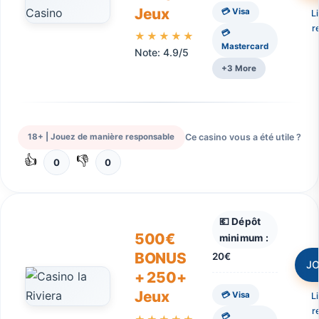
Jeux
💳 Visa
Li
r
💳
★★★★★
Mastercard
Note: 4.9/5
+3 More
18+ | Jouez de manière responsable
Ce casino vous a été utile ?
👍
👎
0
0
💶 Dépôt
500€
minimum :
BONUS
20€
J
+ 250+
Jeux
💳 Visa
Li
r
💳