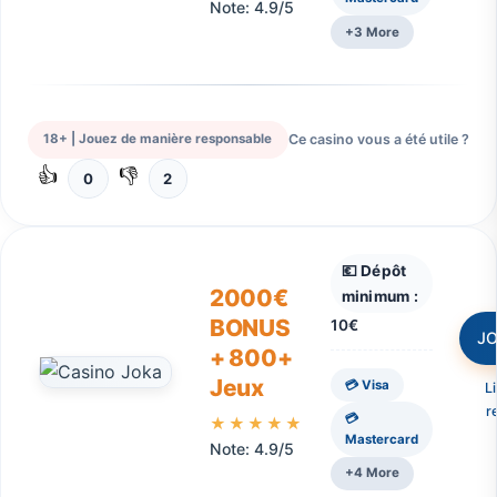
Note: 4.9/5
+3 More
18+ | Jouez de manière responsable
Ce casino vous a été utile ?
👍
👎
0
2
💶 Dépôt
2000€
minimum :
BONUS
10€
J
+ 800+
Jeux
💳 Visa
Li
r
💳
★★★★★
Mastercard
Note: 4.9/5
+4 More