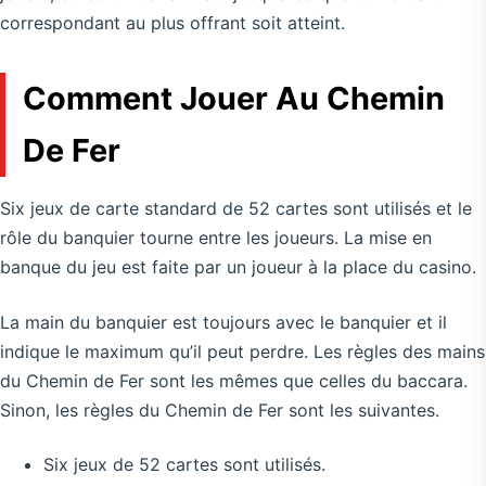
correspondant au plus offrant soit atteint.
Comment Jouer Au Chemin
De Fer
Six jeux de carte standard de 52 cartes sont utilisés et le
rôle du banquier tourne entre les joueurs. La mise en
banque du jeu est faite par un joueur à la place du casino.
La main du banquier est toujours avec le banquier et il
indique le maximum qu’il peut perdre. Les règles des mains
du Chemin de Fer sont les mêmes que celles du baccara.
Sinon, les règles du Chemin de Fer sont les suivantes.
Six jeux de 52 cartes sont utilisés.