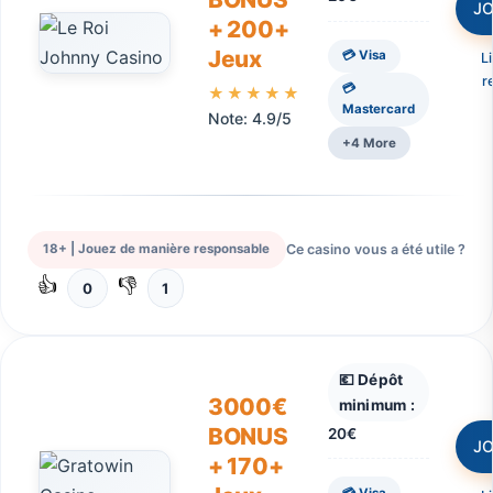
J
+ 200+
Jeux
💳 Visa
Li
r
💳
★★★★★
Mastercard
Note: 4.9/5
+4 More
18+ | Jouez de manière responsable
Ce casino vous a été utile ?
👍
👎
0
1
💶 Dépôt
3000€
minimum :
BONUS
20€
J
+ 170+
💳 Visa