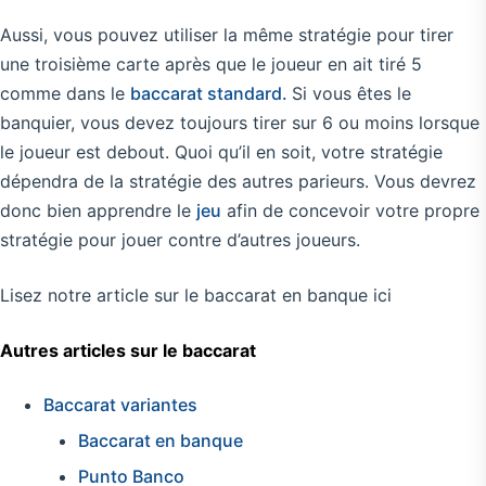
Aussi, vous pouvez utiliser la même stratégie pour tirer
une troisième carte après que le joueur en ait tiré 5
comme dans le
baccarat standard.
Si vous êtes le
banquier, vous devez toujours tirer sur 6 ou moins lorsque
le joueur est debout. Quoi qu’il en soit, votre stratégie
dépendra de la stratégie des autres parieurs. Vous devrez
donc bien apprendre le
jeu
afin de concevoir votre propre
stratégie pour jouer contre d’autres joueurs.
Lisez notre article sur le baccarat en banque ici
Autres articles sur le baccarat
Baccarat variantes
Baccarat en banque
Punto Banco