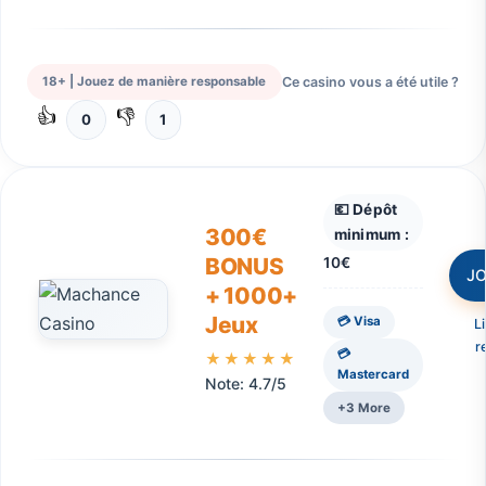
18+ | Jouez de manière responsable
Ce casino vous a été utile ?
👍
👎
0
1
💶 Dépôt
300€
minimum :
BONUS
10€
J
+ 1000+
Jeux
💳 Visa
Li
r
💳
★★★★★
Mastercard
Note: 4.7/5
+3 More