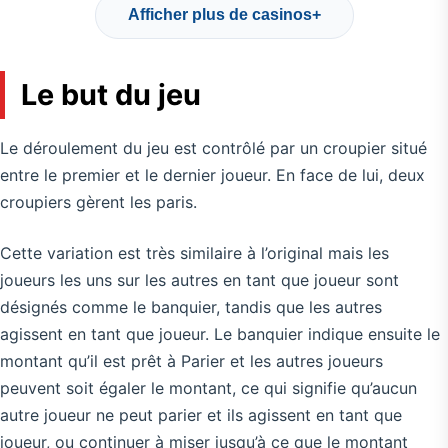
Afficher plus de casinos
+
Le but du jeu
Le déroulement du jeu est contrôlé par un croupier situé
entre le premier et le dernier joueur. En face de lui, deux
croupiers gèrent les paris.
Cette variation est très similaire à l’original mais les
joueurs les uns sur les autres en tant que joueur sont
désignés comme le banquier, tandis que les autres
agissent en tant que joueur. Le banquier indique ensuite le
montant qu’il est prêt à Parier et les autres joueurs
peuvent soit égaler le montant, ce qui signifie qu’aucun
autre joueur ne peut parier et ils agissent en tant que
joueur, ou continuer à miser jusqu’à ce que le montant