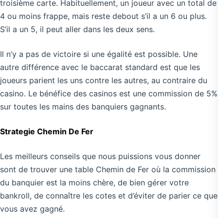
troisième carte. Habituellement, un joueur avec un total de
4 ou moins frappe, mais reste debout s’il a un 6 ou plus.
S’il a un 5, il peut aller dans les deux sens.
Il n’y a pas de victoire si une égalité est possible. Une
autre différence avec le baccarat standard est que les
joueurs parient les uns contre les autres, au contraire du
casino. Le bénéfice des casinos est une commission de 5%
sur toutes les mains des banquiers gagnants.
Strategie Chemin De Fer
Les meilleurs conseils que nous puissions vous donner
sont de trouver une table Chemin de Fer où la commission
du banquier est la moins chère, de bien gérer votre
bankroll, de connaître les cotes et d’éviter de parier ce que
vous avez gagné.