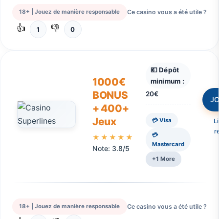
18+ | Jouez de manière responsable
Ce casino vous a été utile ?
👍
👎
1
0
💶 Dépôt
1000€
minimum :
BONUS
20€
J
+ 400+
Jeux
💳 Visa
Li
r
💳
★★★★★
Mastercard
Note: 3.8/5
+1 More
18+ | Jouez de manière responsable
Ce casino vous a été utile ?