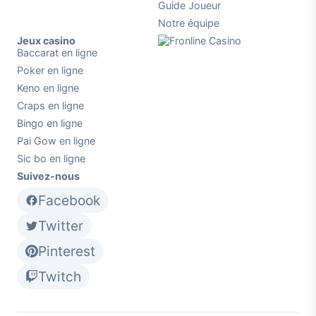
Guide Joueur
Notre équipe
Jeux casino
Baccarat en ligne
Poker en ligne
Keno en ligne
Craps en ligne
Bingo en ligne
Pai Gow en ligne
Sic bo en ligne
Suivez-nous
Facebook
Twitter
Pinterest
Twitch