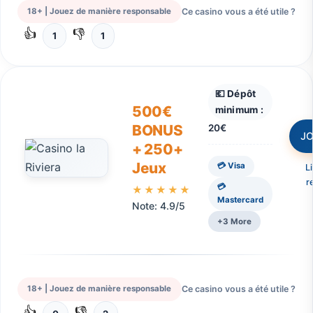
18+ | Jouez de manière responsable
Ce casino vous a été utile ?
👍
👎
1
1
💶 Dépôt
500€
minimum :
BONUS
20€
J
+ 250+
Jeux
💳 Visa
Li
r
💳
★★★★★
Mastercard
Note: 4.9/5
+3 More
18+ | Jouez de manière responsable
Ce casino vous a été utile ?
👍
👎