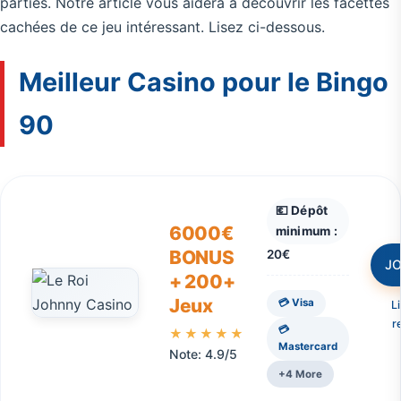
parties. Notre article vous aidera à découvrir les facettes
cachées de ce jeu intéressant. Lisez ci-dessous.
Meilleur Casino pour le Bingo
90
💶 Dépôt
6000€
minimum :
BONUS
20€
J
+ 200+
Jeux
💳 Visa
Li
r
💳
★★★★★
Mastercard
Note: 4.9/5
+4 More