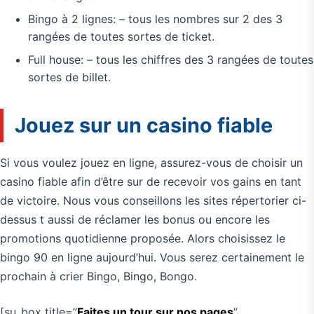
Bingo à 2 lignes: – tous les nombres sur 2 des 3
rangées de toutes sortes de ticket.
Full house: – tous les chiffres des 3 rangées de toutes
sortes de billet.
Jouez sur un casino fiable
Si vous voulez jouez en ligne, assurez-vous de choisir un
casino fiable afin d’être sur de recevoir vos gains en tant
de victoire. Nous vous conseillons les sites répertorier ci-
dessus t aussi de réclamer les bonus ou encore les
promotions quotidienne proposée. Alors choisissez le
bingo 90 en ligne aujourd’hui. Vous serez certainement le
prochain à crier Bingo, Bingo, Bongo.
[su_box title=”
Faites un tour sur nos pages
”