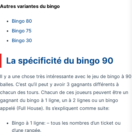
Autres variantes du bingo
Bingo 80
Bingo 75
Bingo 30
La spécificité du bingo 90
Il y a une chose très intéressante avec le jeu de bingo à 90
balles. C’est qu’il peut y avoir 3 gagnants différents à
chacun des tours. Chacun de ces joueurs peuvent être un
gagnant du bingo à 1 ligne, un à 2 lignes ou un bingo
appelé (Full House). Ils s’expliquent comme suite:
Bingo à 1 ligne: – tous les nombres d’un ticket ou
d’une rangée.