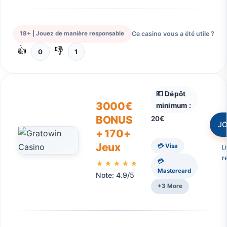
18+ | Jouez de manière responsable
Ce casino vous a été utile ?
👍
👎
0
1
💶 Dépôt
3000€
minimum :
BONUS
20€
J
+ 170+
Jeux
💳 Visa
Li
r
💳
★★★★★
Mastercard
Note: 4.9/5
+3 More