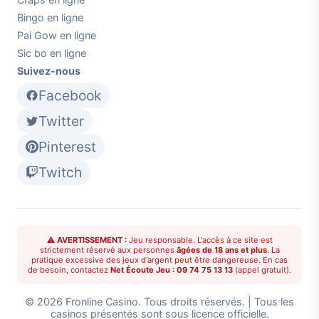
Bingo en ligne
Pai Gow en ligne
Sic bo en ligne
Suivez-nous
Facebook
Twitter
Pinterest
Twitch
⚠️
AVERTISSEMENT :
Jeu responsable. L'accès à ce site est
strictement réservé aux personnes
âgées de 18 ans et plus
. La
pratique excessive des jeux d'argent peut être dangereuse. En cas
de besoin, contactez
Net Écoute Jeu : 09 74 75 13 13
(appel gratuit).
© 2026 Fronline Casino. Tous droits réservés. | Tous les
casinos présentés sont sous licence officielle.