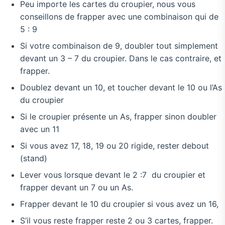
Peu importe les cartes du croupier, nous vous
conseillons de frapper avec une combinaison qui de
5 : 9
Si votre combinaison de 9, doubler tout simplement
devant un 3 – 7 du croupier. Dans le cas contraire, et
frapper.
Doublez devant un 10, et toucher devant le 10 ou l’As
du croupier
Si le croupier présente un As, frapper sinon doubler
avec un 11
Si vous avez 17, 18, 19 ou 20 rigide, rester debout
(stand)
Lever vous lorsque devant le 2 :7 du croupier et
frapper devant un 7 ou un As.
Frapper devant le 10 du croupier si vous avez un 16,
S’il vous reste frapper reste 2 ou 3 cartes, frapper.