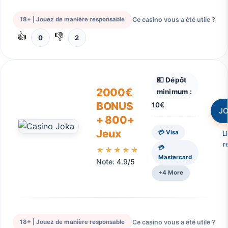
18+ | Jouez de manière responsable
Ce casino vous a été utile ?
👍
👎
0
2
💶 Dépôt
2000€
minimum :
BONUS
10€
J
+ 800+
Jeux
💳 Visa
Li
r
💳
★★★★★
Mastercard
Note: 4.9/5
+4 More
18+ | Jouez de manière responsable
Ce casino vous a été utile ?