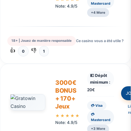
Mastercard
Note: 4.9/5
+4 More
18+ | Jouez de manière responsable
Ce casino vous a été utile ?
👍
👎
0
1
💶 Dépôt
3000€
minimum :
BONUS
20€
J
+ 170+
Jeux
💳 Visa
Li
r
💳
★★★★★
Mastercard
Note: 4.9/5
+3 More