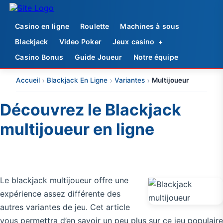
Casino en ligne
Roulette
Machines à sous
Blackjack
Video Poker
Jeux casino
+
Casino Bonus
Guide Joueur
Notre équipe
›
›
›
Accueil
Blackjack En Ligne
Variantes
Multijoueur
Découvrez le Blackjack
multijoueur en ligne
Le blackjack multijoueur offre une
expérience assez différente des
autres variantes de jeu. Cet article
vous permettra d’en savoir un peu plus sur ce jeu populaire