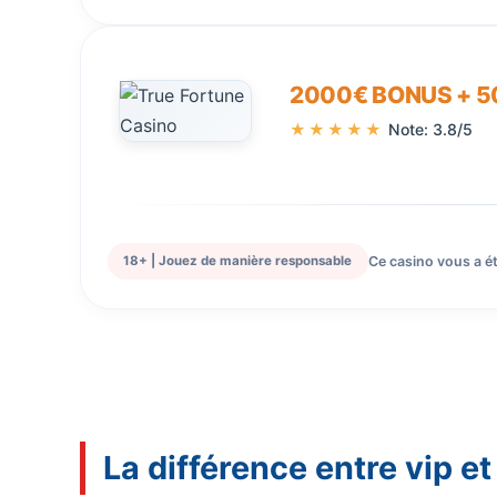
2000€ BONUS + 5
★★★★★
Note: 3.8/5
18+ | Jouez de manière responsable
Ce casino vous a ét
La différence entre vip et 