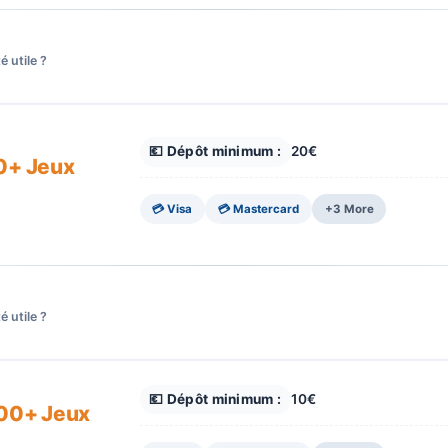
é utile ?
💶 Dépôt minimum :
20€
0+ Jeux
💳 Visa
💳 Mastercard
+3 More
é utile ?
💶 Dépôt minimum :
10€
00+ Jeux