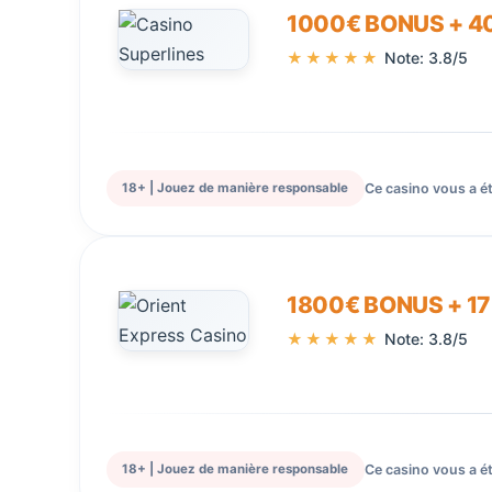
1000€ BONUS + 4
★★★★★
Note: 3.8/5
18+ | Jouez de manière responsable
Ce casino vous a ét
1800€ BONUS + 17
★★★★★
Note: 3.8/5
18+ | Jouez de manière responsable
Ce casino vous a ét