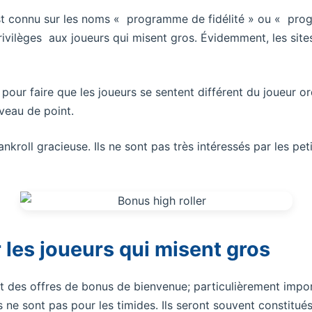
’est connu sur les noms « programme de fidélité » ou « prog
ivilèges aux joueurs qui misent gros. Évidemment, les sit
 pour faire que les joueurs se sentent différent du joueur or
veau de point.
nkroll gracieuse. Ils ne sont pas très intéressés par les pet
les joueurs qui misent gros
es offres de bonus de bienvenue; particulièrement import
e sont pas pour les timides. Ils seront souvent constitués