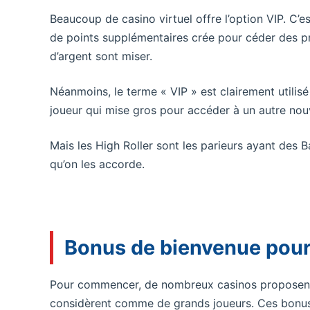
Beaucoup de casino virtuel offre l’option VIP. C
de points supplémentaires crée pour céder des pr
d’argent sont miser.
Néanmoins, le terme « VIP » est clairement utilisé
joueur qui mise gros pour accéder à un autre nou
Mais les High Roller sont les parieurs ayant des Ba
qu’on les accorde.
Bonus de bienvenue pour 
Pour commencer, de nombreux casinos proposent d
considèrent comme de grands joueurs. Ces bonus n