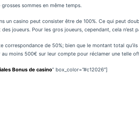
 de grosses sommes en même temps.
s un casino peut consister être de 100%. Ce qui peut doub
 des joueurs. Pour les gros joueurs, cependant, cela n’est p
ite correspondance de 50%; bien que le montant total qu’il
 au moins 500€ sur leur compte pour réclamer une telle off
iales Bonus de casino
” box_color=”#c12026″]