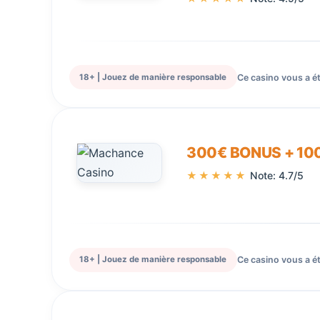
18+ | Jouez de manière responsable
Ce casino vous a ét
300€ BONUS + 10
★★★★★
Note: 4.7/5
18+ | Jouez de manière responsable
Ce casino vous a ét