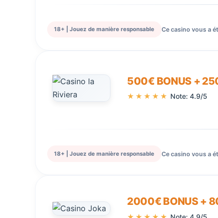
18+ | Jouez de manière responsable
Ce casino vous a ét
500€ BONUS + 25
★★★★★
Note: 4.9/5
18+ | Jouez de manière responsable
Ce casino vous a ét
2000€ BONUS + 8
★★★★★
Note: 4.9/5