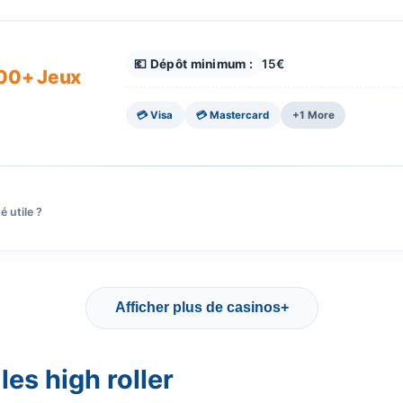
💶 Dépôt minimum :
15€
00+ Jeux
💳 Visa
💳 Mastercard
+1 More
é utile ?
Afficher plus de casinos
+
les high roller