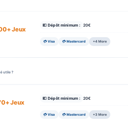
💶 Dépôt minimum :
20€
00+ Jeux
💳 Visa
💳 Mastercard
+4 More
é utile ?
💶 Dépôt minimum :
20€
70+ Jeux
💳 Visa
💳 Mastercard
+3 More