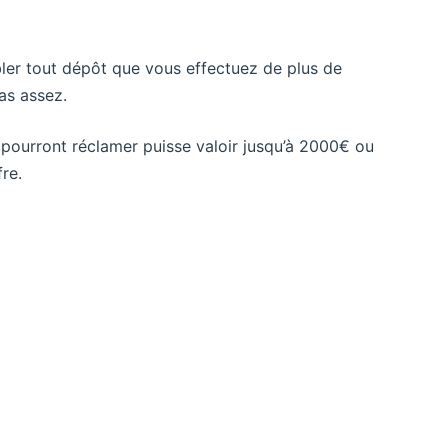
ler tout dépôt que vous effectuez de plus de
as assez.
s pourront réclamer puisse valoir jusqu’à 2000€ ou
re.