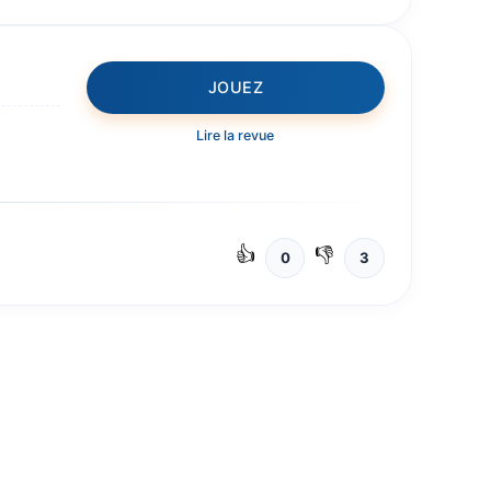
JOUEZ
Lire la revue
👍
👎
0
3