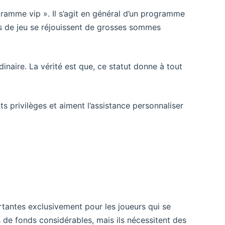
ramme vip ». Il s’agit en général d’un programme
es de jeu se réjouissent de grosses sommes
dinaire. La vérité est que, ce statut donne à tout
its privilèges et aiment l’assistance personnaliser
antes exclusivement pour les joueurs qui se
 de fonds considérables, mais ils nécessitent des