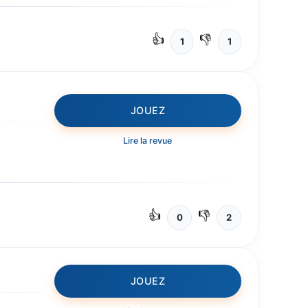
👍
👎
1
1
JOUEZ
Lire la revue
👍
👎
0
2
JOUEZ