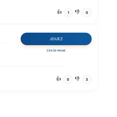
👍
👎
1
0
JOUEZ
Lire la revue
👍
👎
0
3