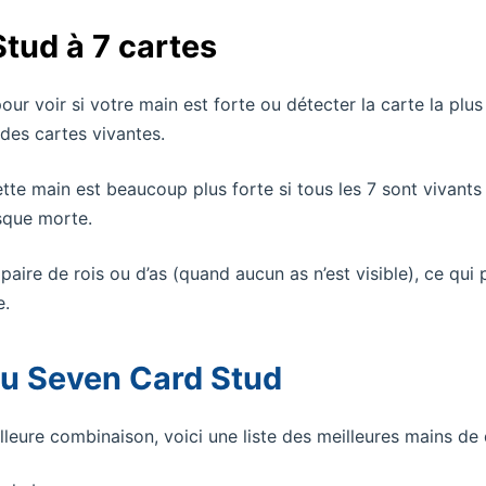
Stud à 7 cartes
ur voir si votre main est forte ou détecter la carte la plus 
 des cartes vivantes.
e main est beaucoup plus forte si tous les 7 sont vivants a
esque morte.
aire de rois ou d’as (quand aucun as n’est visible), ce qui 
e.
 au Seven Card Stud
leure combinaison, voici une liste des meilleures mains de 