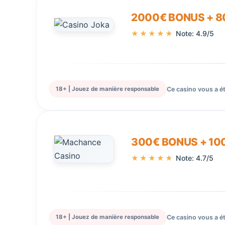
2000€ BONUS + 8
★★★★★
Note: 4.9/5
18+ | Jouez de manière responsable
Ce casino vous a ét
300€ BONUS + 10
★★★★★
Note: 4.7/5
18+ | Jouez de manière responsable
Ce casino vous a ét