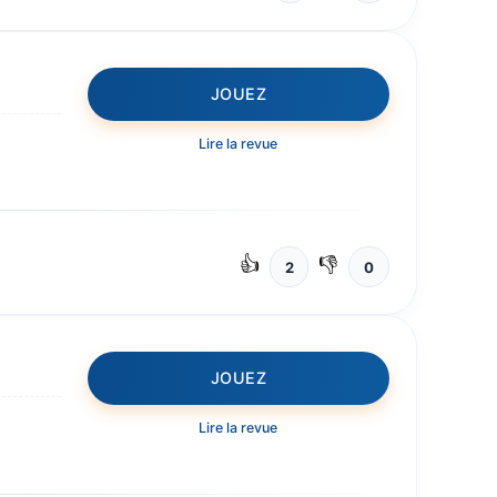
JOUEZ
Lire la revue
👍
👎
2
0
JOUEZ
Lire la revue