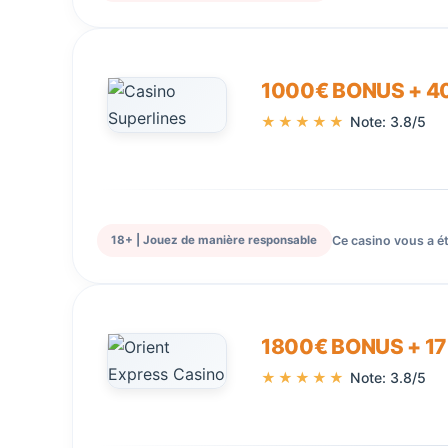
1000€ BONUS + 4
★★★★★
Note: 3.8/5
18+ | Jouez de manière responsable
Ce casino vous a ét
1800€ BONUS + 17
★★★★★
Note: 3.8/5