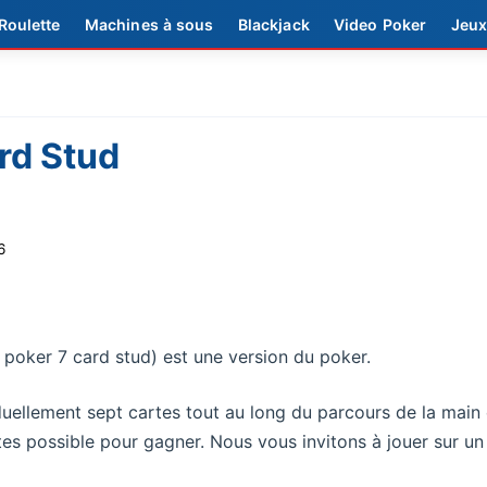
Roulette
Machines à sous
Blackjack
Video Poker
Jeux
rd Stud
6
 poker 7 card stud) est une version du poker.
iduellement sept cartes tout au long du parcours de la main
tes possible pour gagner. Nous vous invitons à jouer sur u