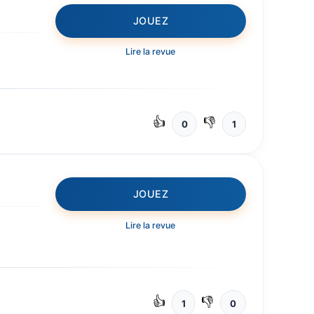
JOUEZ
Lire la revue
👍
👎
0
1
JOUEZ
Lire la revue
👍
👎
1
0