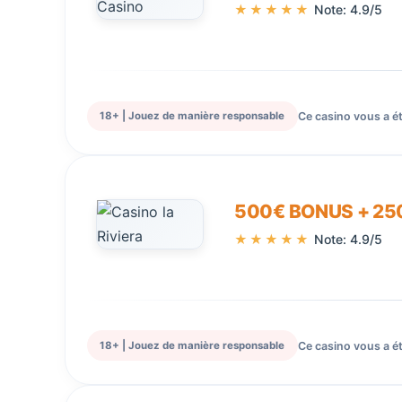
★★★★★
Note: 4.9/5
18+ | Jouez de manière responsable
Ce casino vous a ét
500€ BONUS + 25
★★★★★
Note: 4.9/5
18+ | Jouez de manière responsable
Ce casino vous a ét