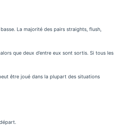
basse. La majorité des pairs straights, flush,
lors que deux d’entre eux sont sortis. Si tous les
peut être joué dans la plupart des situations
départ.