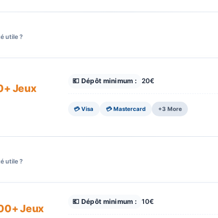
é utile ?
💶 Dépôt minimum :
20€
0+ Jeux
💳 Visa
💳 Mastercard
+3 More
é utile ?
💶 Dépôt minimum :
10€
00+ Jeux