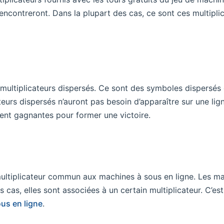
rencontreront. Dans la plupart des cas, ce sont ces multipli
ultiplicateurs dispersés. Ce sont des symboles dispersés qu
ateurs dispersés n’auront pas besoin d’apparaître sur une lig
ment gagnantes pour former une victoire.
 multiplicateur commun aux machines à sous en ligne. Les m
es cas, elles sont associées à un certain multiplicateur. C’
us en ligne
.