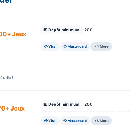
💶 Dépôt minimum :
20€
00+ Jeux
💳 Visa
💳 Mastercard
+4 More
é utile ?
💶 Dépôt minimum :
20€
70+ Jeux
💳 Visa
💳 Mastercard
+3 More