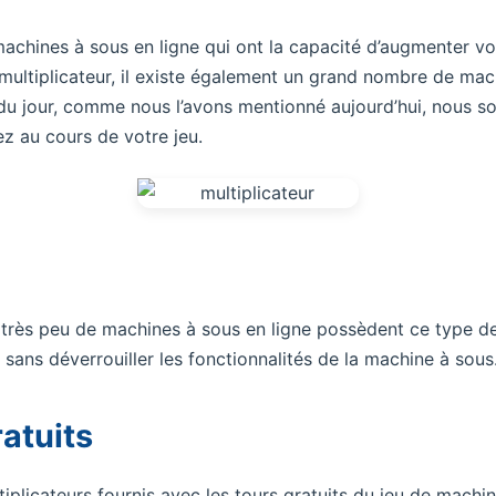
 machines à sous en ligne qui ont la capacité d’augmenter v
multiplicateur, il existe également un grand nombre de mac
t du jour, comme nous l’avons mentionné aujourd’hui, nous so
z au cours de votre jeu.
 Et très peu de machines à sous en ligne possèdent ce type de
sans déverrouiller les fonctionnalités de la machine à sous
ratuits
iplicateurs fournis avec les tours gratuits du jeu de machine