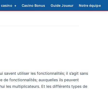
 casino
Casino Bonus
Guide Joueur
Notre équipe
+
i savent utiliser les fonctionnalités; il s’agit sans
 de fonctionnalités; auxquelles ils peuvent
i les multiplicateurs. Et les différents types de