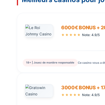
6000€ BONUS + 2
★★★★★
Note: 4.9/5
18+ | Jouez de manière responsable
Ce casino vous a ét
3000€ BONUS + 1
★★★★★
Note: 4.9/5