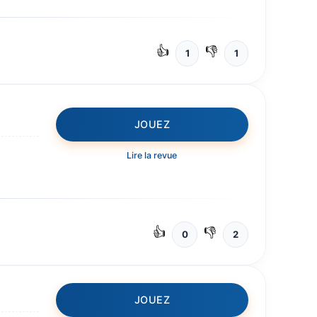
👍
👎
1
1
JOUEZ
Lire la revue
👍
👎
0
2
JOUEZ