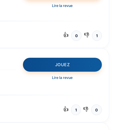
Lire la revue
👍
👎
0
1
JOUEZ
Lire la revue
👍
👎
1
0