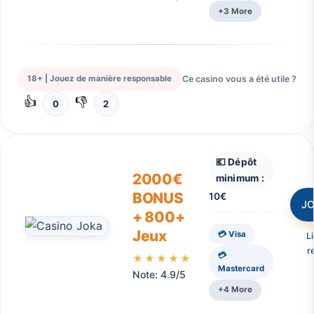
+3 More
18+ | Jouez de manière responsable
Ce casino vous a été utile ?
👍
👎
0
2
💶 Dépôt
2000€
minimum :
BONUS
10€
J
+ 800+
Jeux
💳 Visa
Li
r
💳
★★★★★
Mastercard
Note: 4.9/5
+4 More