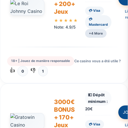
+ 200+
Jeux
💳 Visa
Li
r
💳
★★★★★
Mastercard
Note: 4.9/5
+4 More
18+ | Jouez de manière responsable
Ce casino vous a été utile ?
👍
👎
0
1
💶 Dépôt
3000€
minimum :
BONUS
20€
J
+ 170+
Jeux
💳 Visa
Li