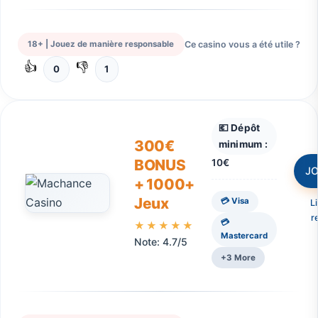
18+ | Jouez de manière responsable
Ce casino vous a été utile ?
👍
👎
0
1
💶 Dépôt
300€
minimum :
BONUS
10€
J
+ 1000+
Jeux
💳 Visa
Li
r
💳
★★★★★
Mastercard
Note: 4.7/5
+3 More