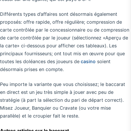
Différents types d’affaires sont désormais également
proposés: offre rapide, offre régulière; compression de
carte contrôlée par le concessionnaire ou de compression
de carte contrôlée par le joueur (sélectionnez «Aperçu de
la carte» ci-dessous pour afficher ces tableaux). Les
principaux fournisseurs; ont tout mis en œuvre pour que
toutes les doléances des joueurs de
casino
soient
désormais prises en compte.
Peu importe la variante que vous choisissez; le baccarat
en direct est un jeu très simple à jouer avec peu de
stratégie (à part la sélection du pari de départ correct).
Misez Joueur, Banquier ou Cravate (ou votre mise
parallèle) et le croupier fait le reste.
Autres articles sur le baccarat