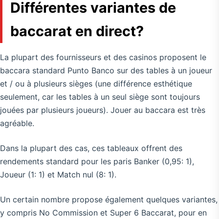
Différentes variantes de
baccarat en direct?
La plupart des fournisseurs et des casinos proposent le
baccara standard Punto Banco sur des tables à un joueur
et / ou à plusieurs sièges (une différence esthétique
seulement, car les tables à un seul siège sont toujours
jouées par plusieurs joueurs). Jouer au baccara est très
agréable.
Dans la plupart des cas, ces tableaux offrent des
rendements standard pour les paris Banker (0,95: 1),
Joueur (1: 1) et Match nul (8: 1).
Un certain nombre propose également quelques variantes,
y compris No Commission et Super 6 Baccarat, pour en