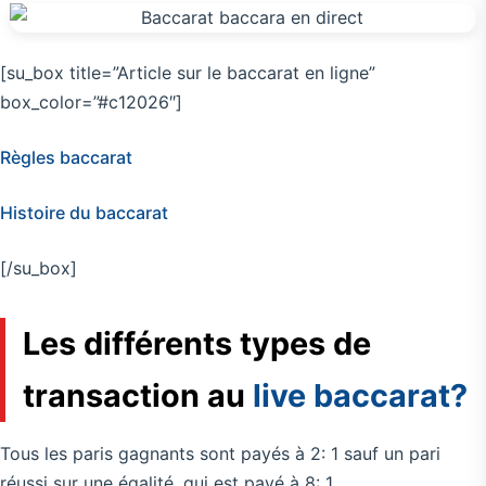
[su_box title=”Article sur le baccarat en ligne”
box_color=”#c12026″]
Règles baccarat
Histoire du baccarat
[/su_box]
Les différents types de
transaction au
live
baccarat?
Tous les paris gagnants sont payés à 2: 1 sauf un pari
réussi sur une égalité, qui est payé à 8: 1.