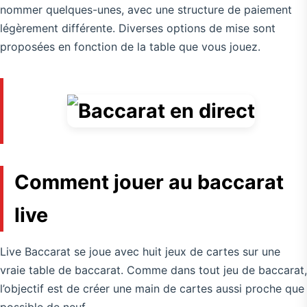
nommer quelques-unes, avec une structure de paiement
légèrement différente. Diverses options de mise sont
proposées en fonction de la table que vous jouez.
Comment jouer au baccarat
live
Live Baccarat se joue avec huit jeux de cartes sur une
vraie table de baccarat. Comme dans tout jeu de baccarat,
l’objectif est de créer une main de cartes aussi proche que
possible de neuf.