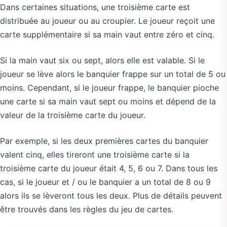
Dans certaines situations, une troisième carte est
distribuée au joueur ou au croupier. Le joueur reçoit une
carte supplémentaire si sa main vaut entre zéro et cinq.
Si la main vaut six ou sept, alors elle est valable. Si le
joueur se lève alors le banquier frappe sur un total de 5 ou
moins. Cependant, si le joueur frappe, le banquier pioche
une carte si sa main vaut sept ou moins et dépend de la
valeur de la troisième carte du joueur.
Par exemple, si les deux premières cartes du banquier
valent cinq, elles tireront une troisième carte si la
troisième carte du joueur était 4, 5, 6 ou 7. Dans tous les
cas, si le joueur et / ou le banquier a un total de 8 ou 9
alors ils se lèveront tous les deux. Plus de détails peuvent
être trouvés dans les règles du jeu de cartes.