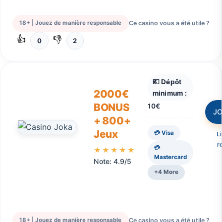
18+ | Jouez de manière responsable
Ce casino vous a été utile ?
👍
👎
0
2
💶 Dépôt
2000€
minimum :
BONUS
10€
J
+ 800+
Jeux
💳 Visa
Li
r
💳
★★★★★
Mastercard
Note: 4.9/5
+4 More
18+ | Jouez de manière responsable
Ce casino vous a été utile ?