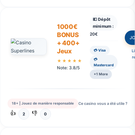
💶 Dépôt
1000€
minimum :
BONUS
20€
J
+ 400+
Jeux
💳 Visa
Li
r
💳
★★★★★
Mastercard
Note: 3.8/5
+1 More
18+ | Jouez de manière responsable
Ce casino vous a été utile ?
👍
👎
2
0