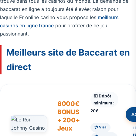
trouve dans tous les casinos du monde. La demande de
baccarat en ligne a toujours été élevée; raison pour
laquelle Fr online casino vous propose les
meilleurs
casinos en ligne france
pour profiter de ce jeu
passionnant.
Meilleurs site de Baccarat en
direct
💶 Dépôt
6000€
minimum :
BONUS
20€
J
+ 200+
Jeux
💳 Visa
Li
r