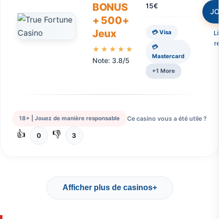
BONUS
15€
J
+ 500+
Jeux
💳 Visa
Li
r
💳
★★★★★
Mastercard
Note: 3.8/5
+1 More
18+ | Jouez de manière responsable
Ce casino vous a été utile ?
👍
👎
0
3
Afficher plus de casinos
+