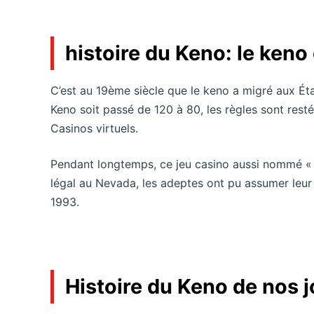
histoire du Keno: le keno
C’est au 19ème siècle que le keno a migré aux Éta
Keno soit passé de 120 à 80, les règles sont resté
Casinos virtuels.
Pendant longtemps, ce jeu casino aussi nommé « Lo
légal au Nevada, les adeptes ont pu assumer leur
1993.
Histoire du Keno de nos 