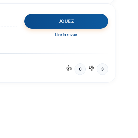
JOUEZ
Lire la revue
👍
👎
0
3