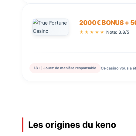
2000€ BONUS + 5
★★★★★
Note: 3.8/5
18+ | Jouez de manière responsable
Ce casino vous a ét
Les origines du keno