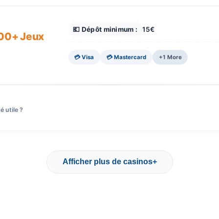
💶 Dépôt minimum :
15€
00+ Jeux
💳 Visa
💳 Mastercard
+1 More
é utile ?
Afficher plus de casinos
+