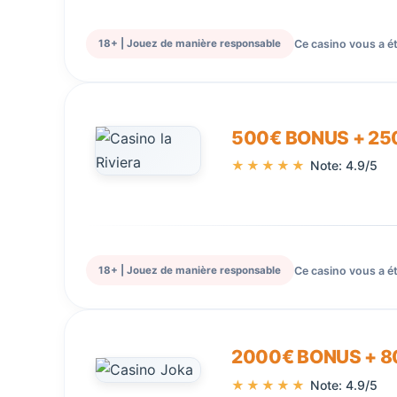
18+ | Jouez de manière responsable
Ce casino vous a ét
500€ BONUS + 25
★★★★★
Note: 4.9/5
18+ | Jouez de manière responsable
Ce casino vous a ét
2000€ BONUS + 8
★★★★★
Note: 4.9/5