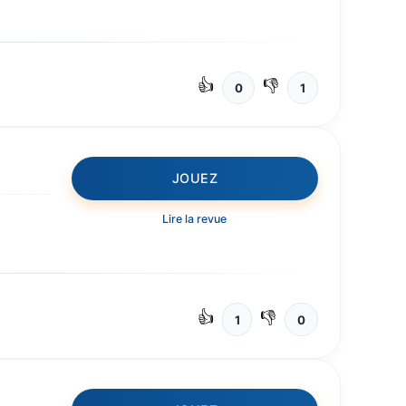
👍
👎
0
1
JOUEZ
Lire la revue
👍
👎
1
0