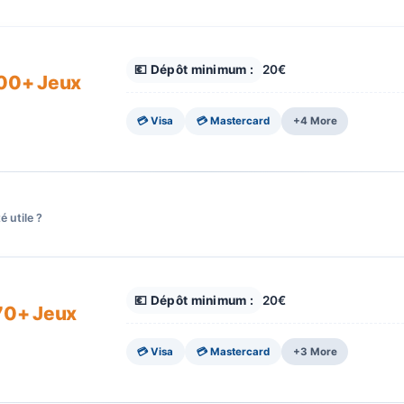
💶 Dépôt minimum :
20€
00+ Jeux
💳 Visa
💳 Mastercard
+4 More
é utile ?
💶 Dépôt minimum :
20€
70+ Jeux
💳 Visa
💳 Mastercard
+3 More