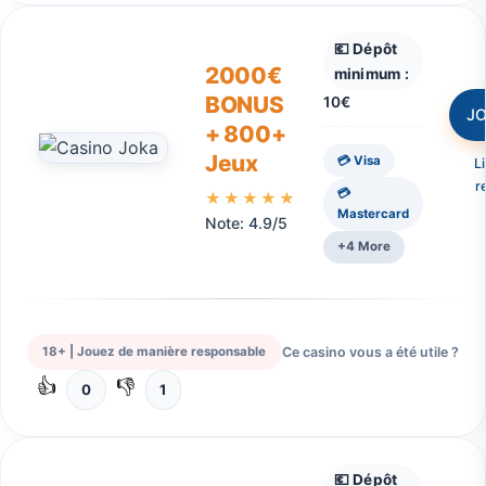
💶 Dépôt
2000€
minimum :
BONUS
10€
J
+ 800+
Jeux
💳 Visa
Li
r
💳
★★★★★
Mastercard
Note: 4.9/5
+4 More
18+ | Jouez de manière responsable
Ce casino vous a été utile ?
👍
👎
0
1
💶 Dépôt