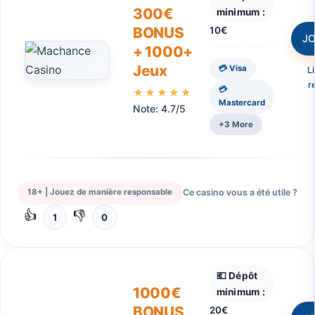
300€
minimum :
BONUS
10€
J
+ 1000+
Jeux
💳 Visa
Li
r
💳
★★★★★
Mastercard
Note: 4.7/5
+3 More
18+ | Jouez de manière responsable
Ce casino vous a été utile ?
👍
👎
1
0
💶 Dépôt
1000€
minimum :
BONUS
20€