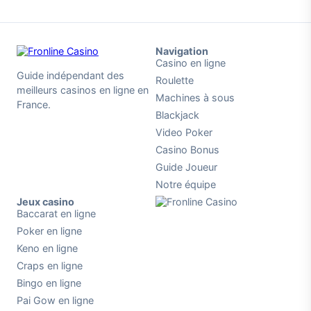
Navigation
Casino en ligne
Guide indépendant des
Roulette
meilleurs casinos en ligne en
Machines à sous
France.
Blackjack
Video Poker
Casino Bonus
Guide Joueur
Notre équipe
Jeux casino
Baccarat en ligne
Poker en ligne
Keno en ligne
Craps en ligne
Bingo en ligne
Pai Gow en ligne