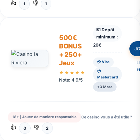
👍
👎
1
1
💶 Dépôt
500€
minimum :
BONUS
20€
J
+ 250+
Jeux
💳 Visa
Li
r
💳
★★★★★
Mastercard
Note: 4.9/5
+3 More
18+ | Jouez de manière responsable
Ce casino vous a été utile ?
👍
👎
0
2