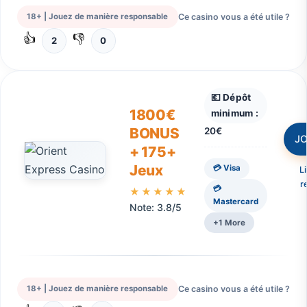
18+ | Jouez de manière responsable
Ce casino vous a été utile ?
👍
👎
2
0
💶 Dépôt
1800€
minimum :
BONUS
20€
J
+ 175+
Jeux
💳 Visa
Li
r
💳
★★★★★
Mastercard
Note: 3.8/5
+1 More
18+ | Jouez de manière responsable
Ce casino vous a été utile ?