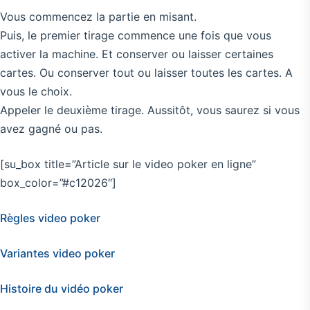
Vous commencez la partie en misant.
Puis, le premier tirage commence une fois que vous
activer la machine. Et conserver ou laisser certaines
cartes. Ou conserver tout ou laisser toutes les cartes. A
vous le choix.
Appeler le deuxième tirage. Aussitôt, vous saurez si vous
avez gagné ou pas.
[su_box title=”Article sur le video poker en ligne”
box_color=”#c12026″]
Règles video poker
Variantes video poker
Histoire du vidéo poker