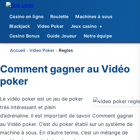
Casino en ligne
Roulette
Machines à sous
Blackjack
Video Poker
Jeux casino
+
Casino Bonus
Guide Joueur
Notre équipe
›
›
Accueil
Video Poker
Regles
Comment gagner au Vidéo
poker
Le vidéo poker est un jeu de poker
très intéressant et plein
d’adrénaline. Il est important de savoir Comment gagner
au Vidéo poker. C’est du poker établi sur un système de
machine à sous. En d’autre terme, c’est un mélange de