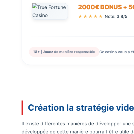
2000€ BONUS + 5
★★★★★
Note: 3.8/5
18+ | Jouez de manière responsable
Ce casino vous a ét
Création la stratégie vid
Il existe différentes manières de développer une s
développée de cette manière pourrait être utile d