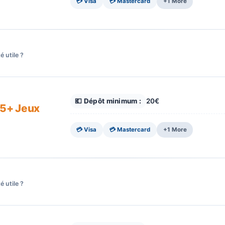
💳 Visa
💳 Mastercard
+1 More
é utile ?
💶 Dépôt minimum :
20€
5+ Jeux
💳 Visa
💳 Mastercard
+1 More
é utile ?