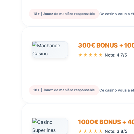
18+ | Jouez de manière responsable
Ce casino vous a ét
300€ BONUS + 10
★★★★★
Note: 4.7/5
18+ | Jouez de manière responsable
Ce casino vous a ét
1000€ BONUS + 4
★★★★★
Note: 3.8/5