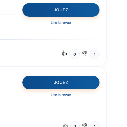
JOUEZ
Lire la revue
👍
👎
0
1
JOUEZ
Lire la revue
👍
👎
1
1