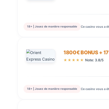
18+ | Jouez de manière responsable
Ce casino vous a ét
1800€ BONUS + 17
★★★★★
Note: 3.8/5
18+ | Jouez de manière responsable
Ce casino vous a ét