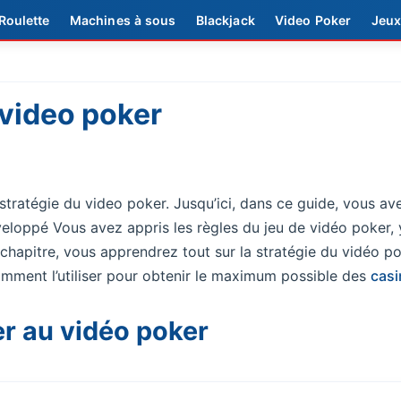
Roulette
Machines à sous
Blackjack
Video Poker
Jeux
 video poker
a stratégie du video poker. Jusqu’ici, dans ce guide, vous av
oppé Vous avez appris les règles du jeu de vidéo poker, y
 chapitre, vous apprendrez tout sur la stratégie du vidéo 
omment l’utiliser pour obtenir le maximum possible des
casi
er au vidéo poker