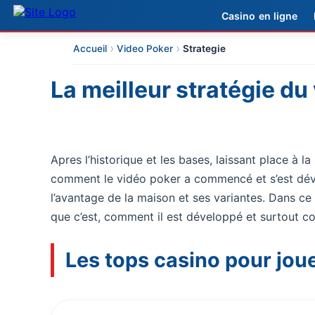
Casino en ligne
›
›
Accueil
Video Poker
Strategie
La meilleur stratégie du
Apres l’historique et les bases, laissant place à l
comment le vidéo poker a commencé et s’est dével
l’avantage de la maison et ses variantes. Dans ce
que c’est, comment il est développé et surtout c
Les tops casino pour jou