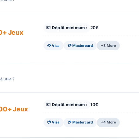
💶 Dépôt minimum :
20€
0+ Jeux
💳 Visa
💳 Mastercard
+3 More
é utile ?
💶 Dépôt minimum :
10€
00+ Jeux
💳 Visa
💳 Mastercard
+4 More