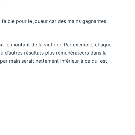
s faible pour le joueur car des mains gagnantes
it le montant de la victoire. Par exemple, chaque
ou d’autres résultats plus rémunérateurs dans la
r main serait nettement inférieur à ce qui est