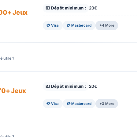
💶 Dépôt minimum :
20€
00+ Jeux
💳 Visa
💳 Mastercard
+4 More
é utile ?
💶 Dépôt minimum :
20€
70+ Jeux
💳 Visa
💳 Mastercard
+3 More
é utile ?