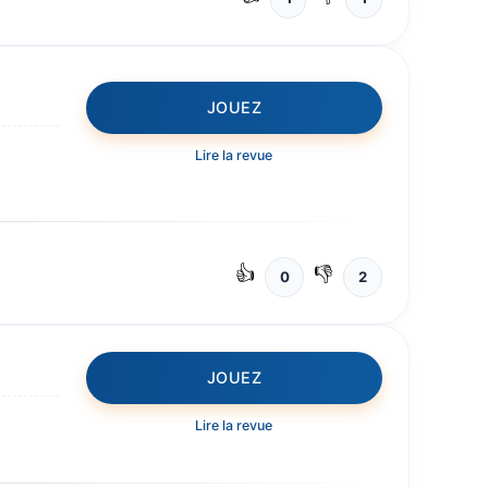
JOUEZ
Lire la revue
👍
👎
0
2
JOUEZ
Lire la revue