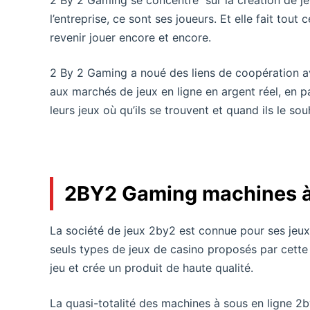
l’entreprise, ce sont ses joueurs. Et elle fait tou
revenir jouer encore et encore.
2 By 2 Gaming a noué des liens de coopération ave
aux marchés de jeux en ligne en argent réel, en pa
leurs jeux où qu’ils se trouvent et quand ils le sou
2BY2 Gaming machines à 
La société de jeux 2by2 est connue pour ses jeux 
seuls types de jeux de casino proposés par cette
jeu et crée un produit de haute qualité.
La quasi-totalité des machines à sous en ligne 2b