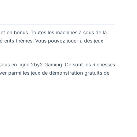
 et en bonus. Toutes les machines à sous de la
férents thèmes. Vous pouvez jouer à des jeux
 sous en ligne 2by2 Gaming. Ce sont les Richesses
uver parmi les jeux de démonstration gratuits de