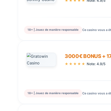
★★★★★
Note: 4.9/5
18+ | Jouez de manière responsable
Ce casino vous a ét
3000€ BONUS + 1
★★★★★
Note: 4.9/5
18+ | Jouez de manière responsable
Ce casino vous a ét