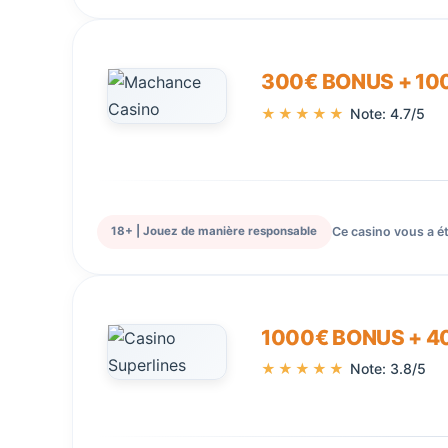
300€ BONUS + 10
★★★★★
Note: 4.7/5
18+ | Jouez de manière responsable
Ce casino vous a ét
1000€ BONUS + 4
★★★★★
Note: 3.8/5