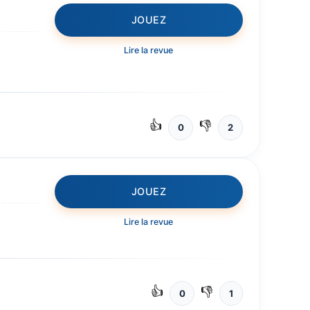
JOUEZ
Lire la revue
👍
👎
0
2
JOUEZ
Lire la revue
👍
👎
0
1