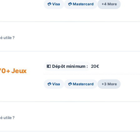
💳 Visa
💳 Mastercard
+4 More
é utile ?
💶 Dépôt minimum :
20€
70+ Jeux
💳 Visa
💳 Mastercard
+3 More
é utile ?