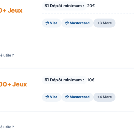
💶 Dépôt minimum :
20€
0+ Jeux
💳 Visa
💳 Mastercard
+3 More
é utile ?
💶 Dépôt minimum :
10€
00+ Jeux
💳 Visa
💳 Mastercard
+4 More
é utile ?