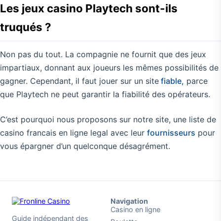
Les jeux casino Playtech sont-ils
truqués ?
Non pas du tout. La compagnie ne fournit que des jeux
impartiaux, donnant aux joueurs les mêmes possibilités de
gagner. Cependant, il faut jouer sur un site
fiable,
parce
que Playtech ne peut garantir la fiabilité des opérateurs.
C’est pourquoi nous proposons sur notre site, une liste de
casino francais en ligne legal avec leur
fournisseurs
pour
vous épargner d’un quelconque désagrément.
Navigation
Casino en ligne
Guide indépendant des