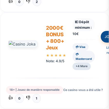
👍
👎
0
2
💶 Dépôt
2000€
minimum :
BONUS
10€
J
+ 800+
Jeux
💳 Visa
Li
r
💳
★★★★★
Mastercard
Note: 4.9/5
+4 More
18+ | Jouez de manière responsable
Ce casino vous a été utile ?
👍
👎
0
1