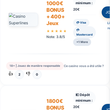
1000€
minimum :
BONUS
20€
J
+ 400+
Jeux
💳 Visa
Li
r
💳
★★★★★
Mastercard
Note: 3.8/5
+1 More
18+ | Jouez de manière responsable
Ce casino vous a été utile ?
👍
👎
2
0
💶 Dépôt
1800€
minimum :
BONUS
20€
J