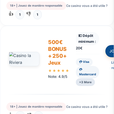
18+ | Jouez de manière responsable
Ce casino vous a été utile ?
👍
👎
1
1
💶 Dépôt
500€
minimum :
BONUS
20€
J
+ 250+
Jeux
💳 Visa
Li
r
💳
★★★★★
Mastercard
Note: 4.9/5
+3 More
18+ | Jouez de manière responsable
Ce casino vous a été utile ?