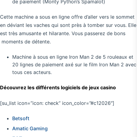
de paiement (Monty Python’s Spamalot)
Cette machine a sous en ligne offre d’aller vers le sommet
en déviant les vaches qui sont près à tomber sur vous. Elle
est très amusante et hilarante. Vous passerez de bons
moments de détente.
Machine à sous en ligne Iron Man 2 de 5 rouleaux et
20 lignes de paiement axé sur le film Iron Man 2 avec
tous ces acteurs.
Découvrez les différents logiciels de jeux casino
[su_list icon=”icon: check” icon_color=”#c12026″]
Betsoft
Amatic Gaming