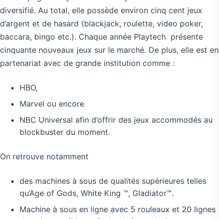
diversifié. Au total, elle possède environ cinq cent jeux
d’argent et de hasard (blackjack, roulette, video poker,
baccara, bingo etc.). Chaque année Playtech présente
cinquante nouveaux jeux sur le marché. De plus, elle est en
partenariat avec de grande institution comme :
HBO,
Marvel ou encore
NBC Universal afin d’offrir des jeux accommodés au
blockbuster du moment.
On retrouve notamment
des machines à sous de qualités supérieures telles
qu’Age of Gods, White King ™, Gladiator™.
Machine à sous en ligne avec 5 rouleaux et 20 lignes