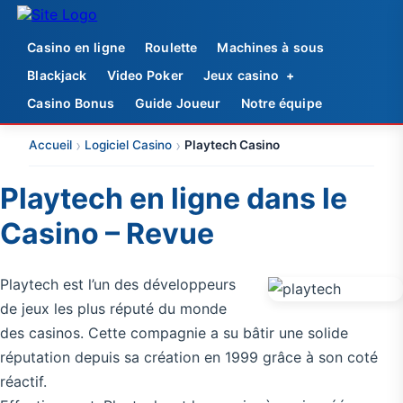
Casino en ligne
Roulette
Machines à sous
Blackjack
Video Poker
Jeux casino
+
Casino Bonus
Guide Joueur
Notre équipe
›
›
Accueil
Logiciel Casino
Playtech Casino
Playtech en ligne dans le
Casino – Revue
Playtech est l’un des développeurs
de jeux les plus réputé du monde
des casinos. Cette compagnie a su bâtir une solide
réputation depuis sa création en 1999 grâce à son coté
réactif.