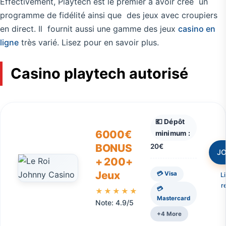
Effectivement, Playtech est le premier à avoir créé un
programme de fidélité ainsi que des jeux avec croupiers
en direct. Il fournit aussi une gamme des jeux
casino en
ligne
très varié. Lisez pour en savoir plus.
Casino playtech autorisé
💶 Dépôt
6000€
minimum :
BONUS
20€
J
+ 200+
Jeux
💳 Visa
Li
r
💳
★★★★★
Mastercard
Note: 4.9/5
+4 More