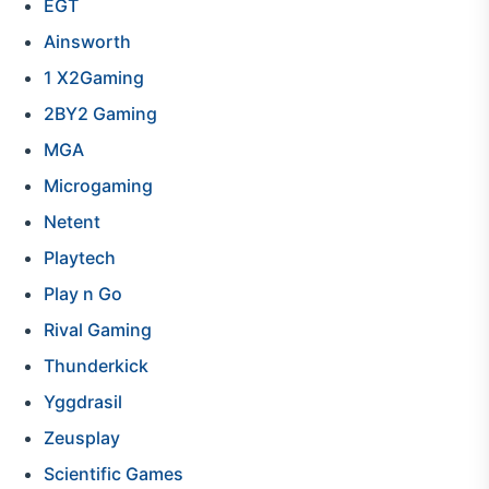
EGT
Ainsworth
1 X2Gaming
2BY2 Gaming
MGA
Microgaming
Netent
Playtech
Play n Go
Rival Gaming
Thunderkick
Yggdrasil
Zeusplay
Scientific Games