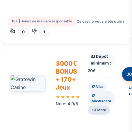
18+ | Jouez de manière responsable
Ce casino vous a été utile ?
👍
👎
0
1
💶 Dépôt
3000€
minimum :
BONUS
20€
J
+ 170+
Jeux
💳 Visa
Li
r
💳
★★★★★
Mastercard
Note: 4.9/5
+3 More