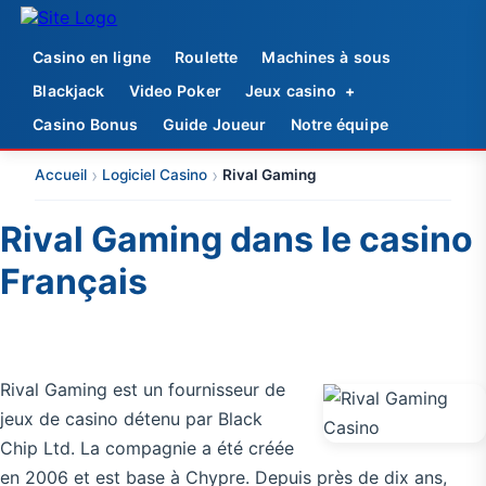
Casino en ligne
Roulette
Machines à sous
Blackjack
Video Poker
Jeux casino
+
Casino Bonus
Guide Joueur
Notre équipe
›
›
Accueil
Logiciel Casino
Rival Gaming
Rival Gaming dans le casino
Français
Rival Gaming est un fournisseur de
jeux de casino détenu par Black
Chip Ltd. La compagnie a été créée
en 2006 et est base à Chypre. Depuis près de dix ans,