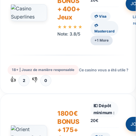
BONUS
J
+ 400+
Jeux
💳 Visa
Li
r
💳
★★★★★
Mastercard
Note: 3.8/5
+1 More
18+ | Jouez de manière responsable
Ce casino vous a été utile ?
👍
👎
2
0
💶 Dépôt
1800€
minimum :
BONUS
20€
J
+ 175+