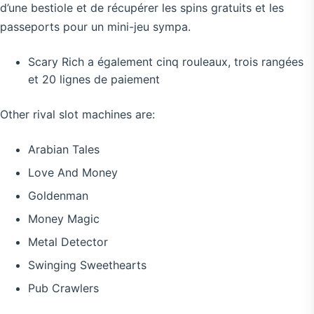
d’une bestiole et de récupérer les spins gratuits et les
passeports pour un mini-jeu sympa.
Scary Rich a également cinq rouleaux, trois rangées
et 20 lignes de paiement
Other rival slot machines are:
Arabian Tales
Love And Money
Goldenman
Money Magic
Metal Detector
Swinging Sweethearts
Pub Crawlers