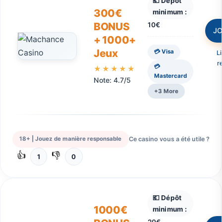
💶 Dépôt
300€
minimum :
BONUS
10€
J
+ 1000+
Jeux
💳 Visa
Li
r
💳
★★★★★
Mastercard
Note: 4.7/5
+3 More
18+ | Jouez de manière responsable
Ce casino vous a été utile ?
👍
👎
1
0
💶 Dépôt
1000€
minimum :
20€