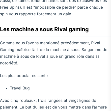
Aussi, certaines fonctionnalités sont des exclusivités (les
Free Spins). Il est “impossible de perdre” parce chaque
spin vous rapporte forcément un gain.
Les machine a sous Rival gaming
Comme nous l’avons mentionné précédemment, Rival
Gaming maîtrise l’art de la machine à sous. Sa gamme de
machine à sous de Rival a joué un grand rôle dans sa
notoriété.
Les plus populaires sont :
Travel Bug
Avec cinq rouleaux, trois rangées et vingt lignes de
paiement. Le but du jeu est de vous mettre dans l’armure