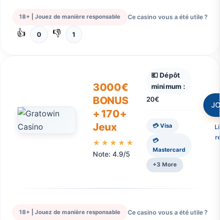
18+ | Jouez de manière responsable
Ce casino vous a été utile ?
👍
👎
0
1
💶 Dépôt
3000€
minimum :
BONUS
20€
J
+ 170+
Jeux
💳 Visa
Li
r
💳
★★★★★
Mastercard
Note: 4.9/5
+3 More
18+ | Jouez de manière responsable
Ce casino vous a été utile ?