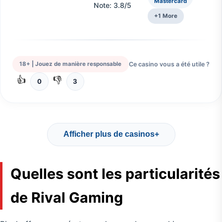
Mastercard
Note: 3.8/5
+1 More
18+ | Jouez de manière responsable
Ce casino vous a été utile ?
👍
👎
0
3
Afficher plus de casinos
+
Quelles sont les particularités
de Rival Gaming