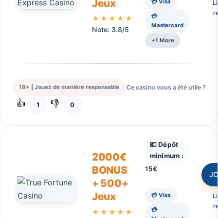
Jeux
💳 Visa
Li
r
💳
★★★★★
Mastercard
Note: 3.8/5
+1 More
18+ | Jouez de manière responsable
Ce casino vous a été utile ?
👍
👎
1
0
💶 Dépôt
2000€
minimum :
BONUS
15€
J
+ 500+
Jeux
💳 Visa
Li
r
💳
★★★★★