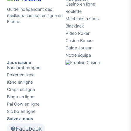
Casino en ligne
Guide indépendant des
Roulette
meilleurs casinos en ligne en
Machines à sous
France.
Blackjack
Video Poker
Casino Bonus
Guide Joueur
Notre équipe
Jeux casino
Baccarat en ligne
Poker en ligne
Keno en ligne
Craps en ligne
Bingo en ligne
Pai Gow en ligne
Sic bo en ligne
Suivez-nous
Facebook