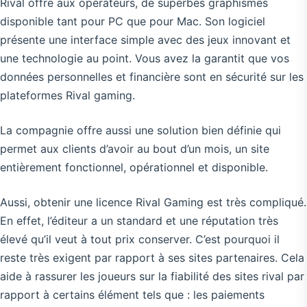
Rival offre aux opérateurs, de superbes graphismes
disponible tant pour PC que pour Mac. Son logiciel
présente une interface simple avec des jeux innovant et
une technologie au point. Vous avez la garantit que vos
données personnelles et financière sont en sécurité sur les
plateformes Rival gaming.
La compagnie offre aussi une solution bien définie qui
permet aux clients d’avoir au bout d’un mois, un site
entièrement fonctionnel, opérationnel et disponible.
Aussi, obtenir une licence Rival Gaming est très compliqué.
En effet, l’éditeur a un standard et une réputation très
élevé qu’il veut à tout prix conserver. C’est pourquoi il
reste très exigent par rapport à ses sites partenaires. Cela
aide à rassurer les joueurs sur la fiabilité des sites rival par
rapport à certains élément tels que : les paiements