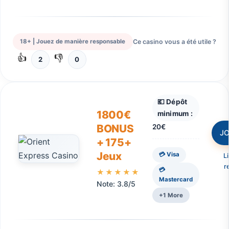
18+ | Jouez de manière responsable
Ce casino vous a été utile ?
👍
👎
2
0
💶 Dépôt
1800€
minimum :
BONUS
20€
J
+ 175+
Jeux
💳 Visa
Li
r
💳
★★★★★
Mastercard
Note: 3.8/5
+1 More