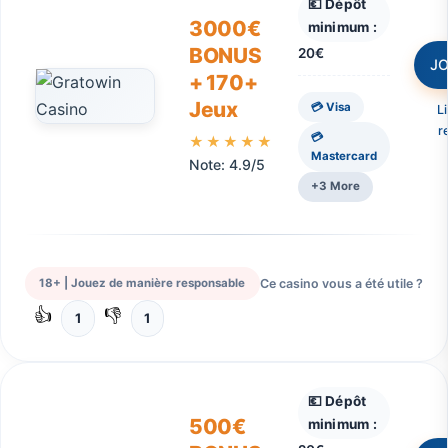
💶 Dépôt
3000€
minimum :
BONUS
20€
J
+ 170+
Jeux
💳 Visa
Li
r
💳
★★★★★
Mastercard
Note: 4.9/5
+3 More
18+ | Jouez de manière responsable
Ce casino vous a été utile ?
👍
👎
1
1
💶 Dépôt
500€
minimum :