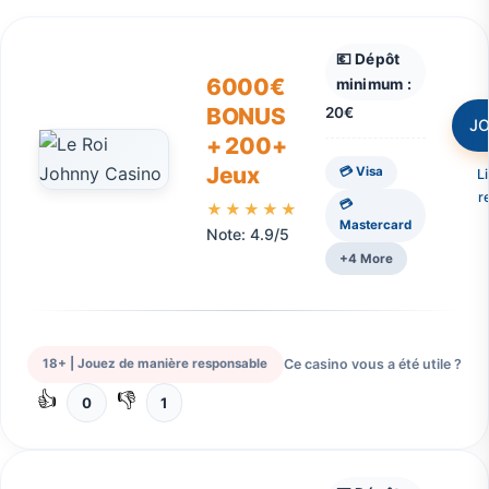
💶 Dépôt
6000€
minimum :
BONUS
20€
J
+ 200+
Jeux
💳 Visa
Li
r
💳
★★★★★
Mastercard
Note: 4.9/5
+4 More
18+ | Jouez de manière responsable
Ce casino vous a été utile ?
👍
👎
0
1