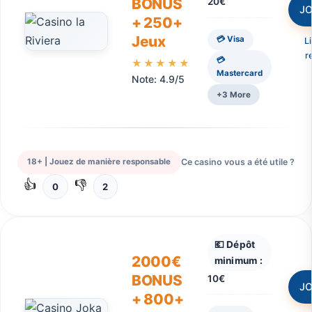
BONUS
20€
J
+ 250+
Jeux
💳 Visa
Li
r
💳
★★★★★
Mastercard
Note: 4.9/5
+3 More
18+ | Jouez de manière responsable
Ce casino vous a été utile ?
👍
👎
0
2
💶 Dépôt
2000€
minimum :
BONUS
10€
J
+ 800+