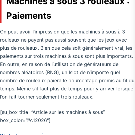
Machines à sous 3 rouleaux :
Paiements
On peut avoir l’impression que les machines à sous à 3
rouleaux ne payent pas aussi souvent que les jeux avec
plus de rouleaux. Bien que cela soit généralement vrai, les
paiements sur trois machines à sous sont plus importants.
En outre, en raison de l’utilisation de générateurs de
nombres aléatoires (RNG), un Islot de n’importe quel
nombre de rouleaux paiera le pourcentage promis au fil du
temps. Même s’il faut plus de temps pour y arriver lorsque
l’on fait tourner seulement trois rouleaux.
[su_box title=”Article sur les machines à sous”
box_color=”#c12026″]