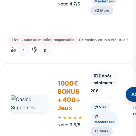
Mastercard
Note: 4.7/5
+3 More
18+ | Jouez de manière responsable
Ce casino vous a été utile ?
👍
👎
1
0
💶 Dépôt
1000€
minimum :
BONUS
20€
J
+ 400+
Jeux
💳 Visa
Li
r
💳
★★★★★
Mastercard
Note: 3.8/5
+1 More