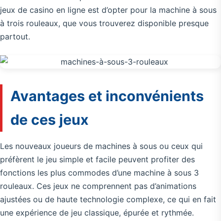
jeux de casino en ligne est d’opter pour la machine à sous
à trois rouleaux, que vous trouverez disponible presque
partout.
Avantages et inconvénients
de ces jeux
Les nouveaux joueurs de machines à sous ou ceux qui
préfèrent le jeu simple et facile peuvent profiter des
fonctions les plus commodes d’une machine à sous 3
rouleaux. Ces jeux ne comprennent pas d’animations
ajustées ou de haute technologie complexe, ce qui en fait
une expérience de jeu classique, épurée et rythmée.