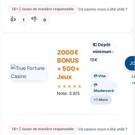
18+ | Jouez de manière responsable
Ce casino vous a été utile ?
👍
👎
1
0
💶 Dépôt
2000€
minimum :
BONUS
15€
J
+ 500+
Jeux
💳 Visa
Li
r
💳
★★★★★
Mastercard
Note: 3.8/5
+1 More
18+ | Jouez de manière responsable
Ce casino vous a été utile ?