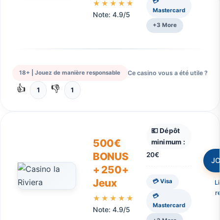
💳
★★★★★
Mastercard
Note: 4.9/5
+3 More
18+ | Jouez de manière responsable
Ce casino vous a été utile ?
👍
👎
1
1
💶 Dépôt
500€
minimum :
BONUS
20€
J
+ 250+
Jeux
💳 Visa
Li
r
💳
★★★★★
Mastercard
Note: 4.9/5