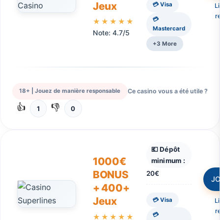
Jeux
💳 Visa
Li
r
💳
★★★★★
Mastercard
Note: 4.7/5
+3 More
18+ | Jouez de manière responsable
Ce casino vous a été utile ?
👍
👎
1
0
💶 Dépôt
1000€
minimum :
BONUS
20€
J
+ 400+
Jeux
💳 Visa
Li
r
💳
★★★★★