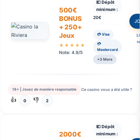
💶 Dépôt
500€
minimum :
BONUS
20€
J
+ 250+
Jeux
💳 Visa
Li
r
💳
★★★★★
Mastercard
Note: 4.9/5
+3 More
18+ | Jouez de manière responsable
Ce casino vous a été utile ?
👍
👎
0
2
💶 Dépôt
2000€
minimum :