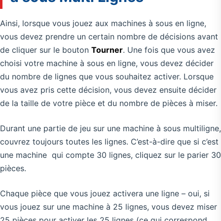
Ainsi, lorsque vous jouez aux machines à sous en ligne,
vous devez prendre un certain nombre de décisions avant
de cliquer sur le bouton
Tourner
. Une fois que vous avez
choisi votre machine à sous en ligne, vous devez décider
du nombre de lignes que vous souhaitez activer. Lorsque
vous avez pris cette décision, vous devez ensuite décider
de la taille de votre pièce et du nombre de pièces à miser.
Durant une partie de jeu sur une machine à sous multiligne,
couvrez toujours toutes les lignes. C’est-à-dire que si c’est
une machine qui compte 30 lignes, cliquez sur le parier 30
pièces.
Chaque pièce que vous jouez activera une ligne – oui, si
vous jouez sur une machine à 25 lignes, vous devez miser
25 pièces pour activer les 25 lignes (ce qui correspond