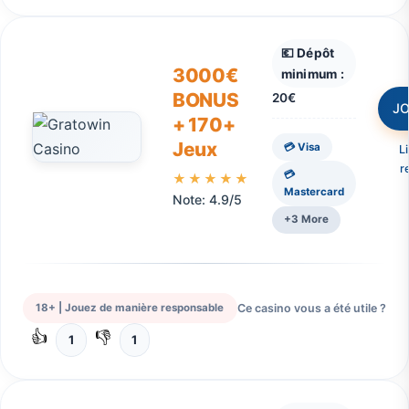
💶 Dépôt
3000€
minimum :
BONUS
20€
J
+ 170+
Jeux
💳 Visa
Li
r
💳
★★★★★
Mastercard
Note: 4.9/5
+3 More
18+ | Jouez de manière responsable
Ce casino vous a été utile ?
👍
👎
1
1