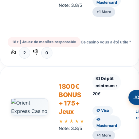
Mastercard
Note: 3.8/5
+1 More
18+ | Jouez de manière responsable
Ce casino vous a été utile ?
👍
👎
2
0
💶 Dépôt
1800€
minimum :
BONUS
20€
J
+ 175+
Jeux
💳 Visa
Li
r
💳
★★★★★
Mastercard
Note: 3.8/5
+1 More