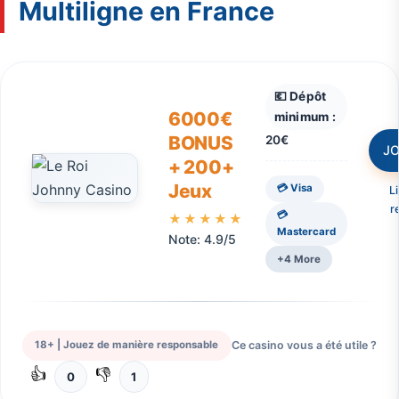
Multiligne en France
💶 Dépôt
6000€
minimum :
BONUS
20€
J
+ 200+
Jeux
💳 Visa
Li
r
💳
★★★★★
Mastercard
Note: 4.9/5
+4 More
18+ | Jouez de manière responsable
Ce casino vous a été utile ?
👍
👎
0
1